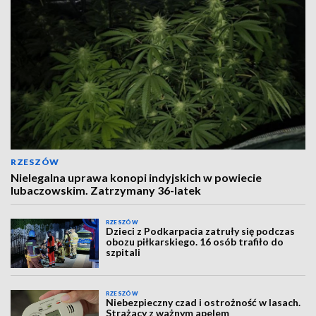
RZESZÓW
Nielegalna uprawa konopi indyjskich w powiecie
lubaczowskim. Zatrzymany 36-latek
RZESZÓW
Dzieci z Podkarpacia zatruły się podczas
obozu piłkarskiego. 16 osób trafiło do
szpitali
RZESZÓW
Niebezpieczny czad i ostrożność w lasach.
Strażacy z ważnym apelem