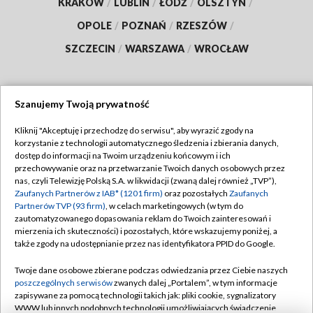
KRAKÓW
/
LUBLIN
/
ŁÓDŹ
/
OLSZTYN
/
OPOLE
/
POZNAŃ
/
RZESZÓW
/
SZCZECIN
/
WARSZAWA
/
WROCŁAW
Szanujemy Twoją prywatność
Dołącz do nas:
Kliknij "Akceptuję i przechodzę do serwisu", aby wyrazić zgody na
korzystanie z technologii automatycznego śledzenia i zbierania danych,
TVP
dostęp do informacji na Twoim urządzeniu końcowym i ich
Abonament TVP
przechowywanie oraz na przetwarzanie Twoich danych osobowych przez
Regulamin TVP
nas, czyli Telewizję Polską S.A. w likwidacji (zwaną dalej również „TVP”),
Emisja w TVP
Polityka prywatności
Zaufanych Partnerów z IAB* (1201 firm)
oraz pozostałych
Zaufanych
Partnerów TVP (93 firm)
, w celach marketingowych (w tym do
Centrum informacji TVP
Moje zgody
zautomatyzowanego dopasowania reklam do Twoich zainteresowań i
mierzenia ich skuteczności) i pozostałych, które wskazujemy poniżej, a
Naziemna Telewizja Cyfrowa
Pomoc
także zgody na udostępnianie przez nas identyfikatora PPID do Google.
Sklep TVP
Biuro reklamy
Twoje dane osobowe zbierane podczas odwiedzania przez Ciebie naszych
Rada Programowa
Kontakt
poszczególnych serwisów
zwanych dalej „Portalem”, w tym informacje
zapisywane za pomocą technologii takich jak: pliki cookie, sygnalizatory
System NOS
WWW lub innych podobnych technologii umożliwiających świadczenie