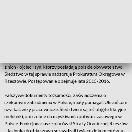
Straży Granicznej zajmowali się już w 2013 roku. Straż
monitorowała jak na granicy polsko-ukraińskiej masowo
pojawiają się obywatele Ukrainy z wizami pracowniczymi.
Mimo zobowiązania, nie podejmowali oni pracy w Polsce.
Podejrzani mieli nielegalnie zarabiać od 250 złotych do
nawet 1000 euro od osoby. Zarzuty usłyszało dziesięciu
Polaków. Są to mieszkańcy Podkarpacia i Dolnego Śląska. W
skład szajki wchodziło też pięciu obywateli Ukrainy.
Wiadomo, że głównymi organizatorami procederu byli dwaj
z nich - ojciec i syn, którzy posiadają polskie obywatelstwo.
Śledztwo w tej sprawie nadzoruje Prokuratura Okręgowa w
Rzeszowie. Postępowanie obejmuje lata 2015-2016.
Fałszywe dokumenty tożsamości, zaświadczenia o
rzekomym zatrudnieniu w Polsce, miały pomagać Ukraińcom
uzyskać wizy pracownicze. Śledztwem są też objęte fikcyjne
meldunki, potrzebne do uzyskiwania pobytu czasowego w
Polsce. Funkcjonariusze placówki Straży Granicznej Rzeszów
- Jasionka drobiazgowo sprawdzali tysiące dokumentów, a