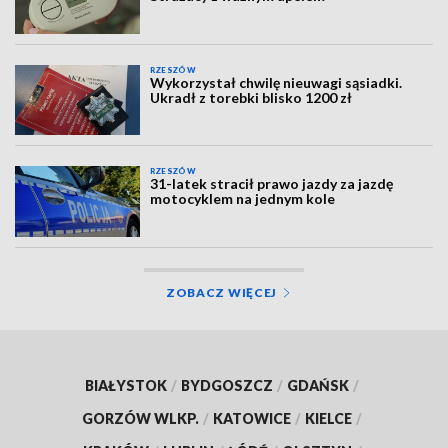
RZESZÓW
Wykorzystał chwilę nieuwagi sąsiadki.
Ukradł z torebki blisko 1200 zł
RZESZÓW
31-latek stracił prawo jazdy za jazdę
motocyklem na jednym kole
ZOBACZ WIĘCEJ
BIAŁYSTOK
/
BYDGOSZCZ
/
GDAŃSK
/
GORZÓW WLKP.
/
KATOWICE
/
KIELCE
/