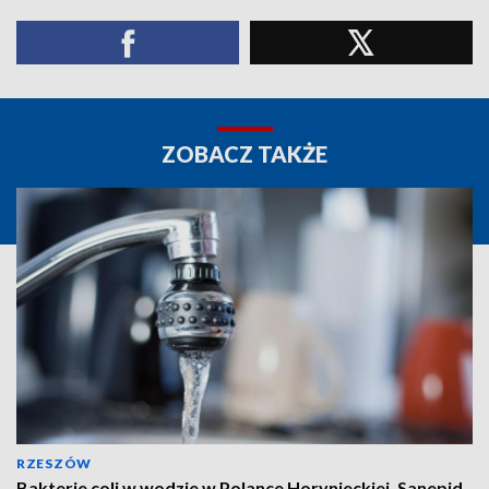
ZOBACZ TAKŻE
RZESZÓW
Bakterie coli w wodzie w Polance Horynieckiej. Sanepid