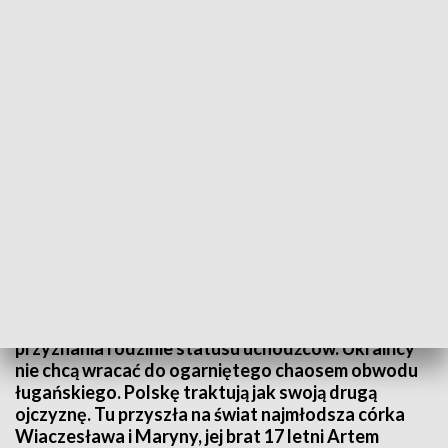
Problem ukraińskiej rodziny z otrzymaniem statusu uchodźców
Sygnał o sprawie przekazali polscy przyjaciele
ukraińskiej rodziny, która 3 lata temu uciekając
przed wojną przyjechała do Przemyśla. Straż
graniczna rozpoczęła procedurę wydalenia jej z
Polski, bo Szef Urzędu ds. Uchodźców odmówił
przyznania rodzinie statusu uchodźców. Ukraińcy
nie chcą wracać do ogarniętego chaosem obwodu
ługańskiego. Polskę traktują jak swoją drugą
ojczyznę. Tu przyszła na świat najmłodsza córka
Wiaczesława i Maryny, jej brat 17 letni Artem