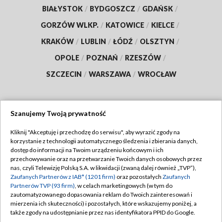
BIAŁYSTOK
/
BYDGOSZCZ
/
GDAŃSK
/
GORZÓW WLKP.
/
KATOWICE
/
KIELCE
/
KRAKÓW
/
LUBLIN
/
ŁÓDŹ
/
OLSZTYN
/
OPOLE
/
POZNAŃ
/
RZESZÓW
/
SZCZECIN
/
WARSZAWA
/
WROCŁAW
Szanujemy Twoją prywatność
Dołącz do nas:
Kliknij "Akceptuję i przechodzę do serwisu", aby wyrazić zgody na
korzystanie z technologii automatycznego śledzenia i zbierania danych,
TVP
dostęp do informacji na Twoim urządzeniu końcowym i ich
Abonament TVP
przechowywanie oraz na przetwarzanie Twoich danych osobowych przez
Regulamin TVP
nas, czyli Telewizję Polską S.A. w likwidacji (zwaną dalej również „TVP”),
Emisja w TVP
Polityka prywatności
Zaufanych Partnerów z IAB* (1201 firm)
oraz pozostałych
Zaufanych
Partnerów TVP (93 firm)
, w celach marketingowych (w tym do
Centrum informacji TVP
Moje zgody
zautomatyzowanego dopasowania reklam do Twoich zainteresowań i
mierzenia ich skuteczności) i pozostałych, które wskazujemy poniżej, a
Naziemna Telewizja Cyfrowa
Pomoc
także zgody na udostępnianie przez nas identyfikatora PPID do Google.