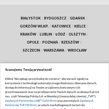
BIAŁYSTOK
/
BYDGOSZCZ
/
GDAŃSK
/
GORZÓW WLKP.
/
KATOWICE
/
KIELCE
/
KRAKÓW
/
LUBLIN
/
ŁÓDŹ
/
OLSZTYN
/
OPOLE
/
POZNAŃ
/
RZESZÓW
/
SZCZECIN
/
WARSZAWA
/
WROCŁAW
Szanujemy Twoją prywatność
Dołącz do nas:
Kliknij "Akceptuję i przechodzę do serwisu", aby wyrazić zgody na
korzystanie z technologii automatycznego śledzenia i zbierania danych,
TVP
dostęp do informacji na Twoim urządzeniu końcowym i ich
Abonament TVP
przechowywanie oraz na przetwarzanie Twoich danych osobowych przez
Regulamin TVP
nas, czyli Telewizję Polską S.A. w likwidacji (zwaną dalej również „TVP”),
Emisja w TVP
Polityka prywatności
Zaufanych Partnerów z IAB* (1201 firm)
oraz pozostałych
Zaufanych
Partnerów TVP (93 firm)
, w celach marketingowych (w tym do
Centrum informacji TVP
Moje zgody