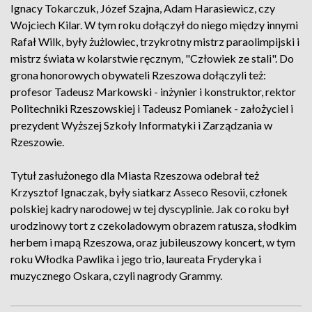
Ignacy Tokarczuk, Józef Szajna, Adam Harasiewicz, czy
Wojciech Kilar. W tym roku dołączył do niego między innymi
Rafał Wilk, były żużlowiec, trzykrotny mistrz paraolimpijski i
mistrz świata w kolarstwie ręcznym, "Człowiek ze stali". Do
grona honorowych obywateli Rzeszowa dołączyli też:
profesor Tadeusz Markowski - inżynier i konstruktor, rektor
Politechniki Rzeszowskiej i Tadeusz Pomianek - założyciel i
prezydent Wyższej Szkoły Informatyki i Zarządzania w
Rzeszowie.
Tytuł zasłużonego dla Miasta Rzeszowa odebrał też
Krzysztof Ignaczak, były siatkarz Asseco Resovii, członek
polskiej kadry narodowej w tej dyscyplinie. Jak co roku był
urodzinowy tort z czekoladowym obrazem ratusza, słodkim
herbem i mapą Rzeszowa, oraz jubileuszowy koncert, w tym
roku Włodka Pawlika i jego trio, laureata Fryderyka i
muzycznego Oskara, czyli nagrody Grammy.