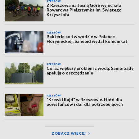
RZESZÓW
Z Rzeszowa na Jasną Górę wyjechała
Rowerowa Pielgrzymka im. Świętego
Krzysztofa
RZESZÓW
Bakterie coli w wodzie w Polance
Horynieckiej. Sanepid wydał komunikat
RZESZÓW
Coraz większy problem z wodą. Samorządy
apelują o oszczędzanie
RZESZÓW
"Krewki Rajd" w Rzeszowie. Hołd dla
powstańców i dar dla potrzebujących
ZOBACZ WIĘCEJ