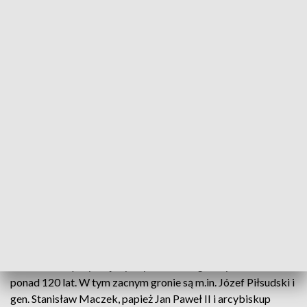
663 rocznica lokacji stolicy Podkarpacia
Przedstawiciele władz miasta i województwa, a
przede wszystkim mieszkańcy obchodzili 663
rocznicę lokacji Rzeszowa i nadania praw miejskich
przez króla Kazimierza Wielkiego. Uroczystość
odbyła się w Filharmonii Podkarpackiej, a jedną z jej
najważniejszych części było wręczenie tytułów
Honorowego Obywatela Miasta Rzeszowa.
Rada Miasta przyznaje tytuły honorowego obywatela od
ponad 120 lat. W tym zacnym gronie są m.in. Józef Piłsudski i
gen. Stanisław Maczek, papież Jan Paweł II i arcybiskup