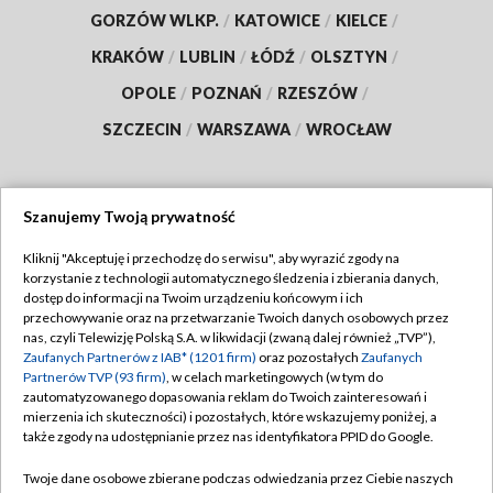
GORZÓW WLKP.
/
KATOWICE
/
KIELCE
/
KRAKÓW
/
LUBLIN
/
ŁÓDŹ
/
OLSZTYN
/
OPOLE
/
POZNAŃ
/
RZESZÓW
/
SZCZECIN
/
WARSZAWA
/
WROCŁAW
Szanujemy Twoją prywatność
Dołącz do nas:
Kliknij "Akceptuję i przechodzę do serwisu", aby wyrazić zgody na
korzystanie z technologii automatycznego śledzenia i zbierania danych,
TVP
dostęp do informacji na Twoim urządzeniu końcowym i ich
Abonament TVP
przechowywanie oraz na przetwarzanie Twoich danych osobowych przez
Regulamin TVP
nas, czyli Telewizję Polską S.A. w likwidacji (zwaną dalej również „TVP”),
Emisja w TVP
Polityka prywatności
Zaufanych Partnerów z IAB* (1201 firm)
oraz pozostałych
Zaufanych
Partnerów TVP (93 firm)
, w celach marketingowych (w tym do
Centrum informacji TVP
Moje zgody
zautomatyzowanego dopasowania reklam do Twoich zainteresowań i
mierzenia ich skuteczności) i pozostałych, które wskazujemy poniżej, a
Naziemna Telewizja Cyfrowa
Pomoc
także zgody na udostępnianie przez nas identyfikatora PPID do Google.
Sklep TVP
Biuro reklamy
Twoje dane osobowe zbierane podczas odwiedzania przez Ciebie naszych