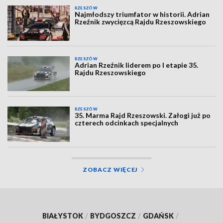
RZESZÓW
Najmłodszy triumfator w historii. Adrian
Rzeźnik zwycięzcą Rajdu Rzeszowskiego
RZESZÓW
Adrian Rzeźnik liderem po I etapie 35.
Rajdu Rzeszowskiego
RZESZÓW
35. Marma Rajd Rzeszowski. Załogi już po
czterech odcinkach specjalnych
ZOBACZ WIĘCEJ
BIAŁYSTOK
/
BYDGOSZCZ
/
GDAŃSK
/