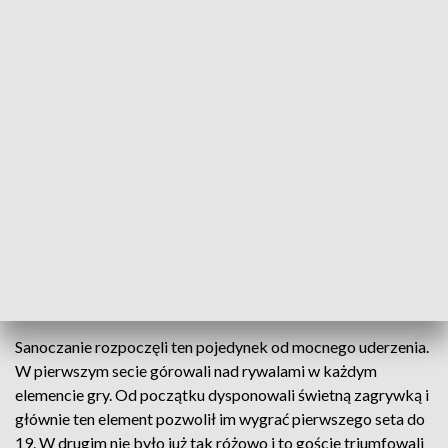
TSV Sanok coraz bliżej gry w rundzie play-off
Sanoccy siatkarze po zwycięstwie nad Victorią
Wałbrzych są coraz bliżej zapewnienia sobie gry w
rundzie play-off. Zespół TSV wygrał 3 do 1,
zgarniając trzy punkty.
Sanoczanie rozpoczęli ten pojedynek od mocnego uderzenia.
W pierwszym secie górowali nad rywalami w każdym
elemencie gry. Od początku dysponowali świetną zagrywką i
głównie ten element pozwolił im wygrać pierwszego seta do
19. W drugim nie było już tak różowo i to goście triumfowali