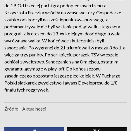
do 19. Od trzeciej partii gra podopiecznych trenera
Krzysztofa Frączka wróciła na właściwe tory. Gospodarze
szybko odskoczyli na sześciopunktową przewagę, a
podłamani rywale nie byli w stanie podjąć walki i tego seta
przegrali z kretesem do 13. W kolejnym dość długo trwała
wyrównana walka. W końcówce skuteczniejsi byli
sanoczanie. Po wygranej do 21 triumfowali w meczu 3 do 1, a
więc za trzy punkty. Po serii pięciu porażek TSV wreszcie
odniósł zwycięstwo. Sanoczanie są na 8 miejscu, ostatnim
gwarantującym grę w play-off. Do końca sezonu
zasadniczego pozostało jeszcze pięc kolejek. W Pucharze
Polski siatkarek zwycięstwo i awans Developresu do 1/8
finału tych rozgrywek.
Źródło:
Aktualności