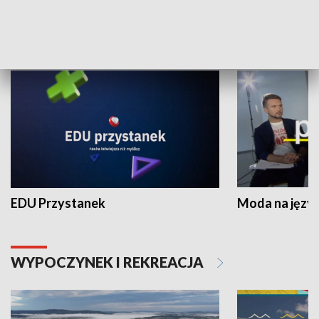
NAUKA I EDUKACJA
EDU Przystanek
Moda na język
WYPOCZYNEK I REKREACJA