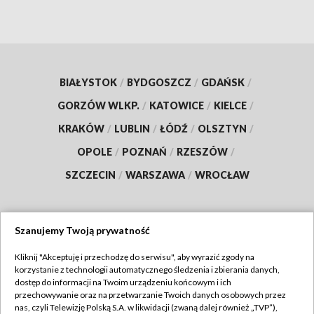
BIAŁYSTOK
/
BYDGOSZCZ
/
GDAŃSK
/
GORZÓW WLKP.
/
KATOWICE
/
KIELCE
/
KRAKÓW
/
LUBLIN
/
ŁÓDŹ
/
OLSZTYN
/
OPOLE
/
POZNAŃ
/
RZESZÓW
/
SZCZECIN
/
WARSZAWA
/
WROCŁAW
Szanujemy Twoją prywatność
Dołącz do nas:
Kliknij "Akceptuję i przechodzę do serwisu", aby wyrazić zgody na
korzystanie z technologii automatycznego śledzenia i zbierania danych,
TVP
dostęp do informacji na Twoim urządzeniu końcowym i ich
Abonament TVP
przechowywanie oraz na przetwarzanie Twoich danych osobowych przez
Regulamin TVP
nas, czyli Telewizję Polską S.A. w likwidacji (zwaną dalej również „TVP”),