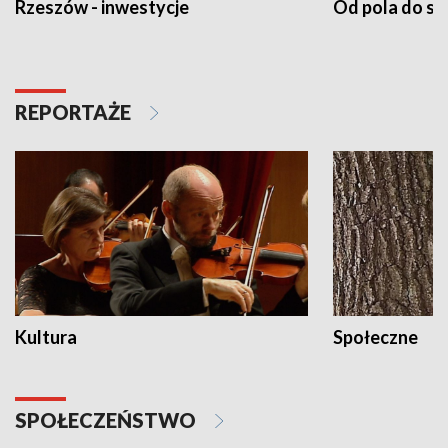
Rzeszów - inwestycje
Od pola do st
REPORTAŻE
Kultura
Społeczne
SPOŁECZEŃSTWO