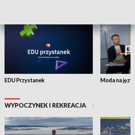
NAUKA I EDUKACJA
EDU Przystanek
Moda na język
WYPOCZYNEK I REKREACJA