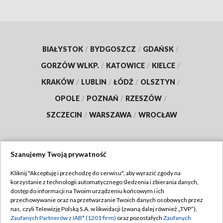
BIAŁYSTOK
/
BYDGOSZCZ
/
GDAŃSK
/
GORZÓW WLKP.
/
KATOWICE
/
KIELCE
/
KRAKÓW
/
LUBLIN
/
ŁÓDŹ
/
OLSZTYN
/
OPOLE
/
POZNAŃ
/
RZESZÓW
/
SZCZECIN
/
WARSZAWA
/
WROCŁAW
Szanujemy Twoją prywatność
Dołącz do nas:
Kliknij "Akceptuję i przechodzę do serwisu", aby wyrazić zgody na
korzystanie z technologii automatycznego śledzenia i zbierania danych,
TVP
dostęp do informacji na Twoim urządzeniu końcowym i ich
Abonament TVP
przechowywanie oraz na przetwarzanie Twoich danych osobowych przez
Regulamin TVP
nas, czyli Telewizję Polską S.A. w likwidacji (zwaną dalej również „TVP”),
Emisja w TVP
Polityka prywatności
Zaufanych Partnerów z IAB* (1201 firm)
oraz pozostałych
Zaufanych