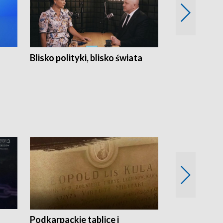
Blisko polityki, blisko świata
Popołudnie 
Podkarpackie tablice i
Szlakiem arc