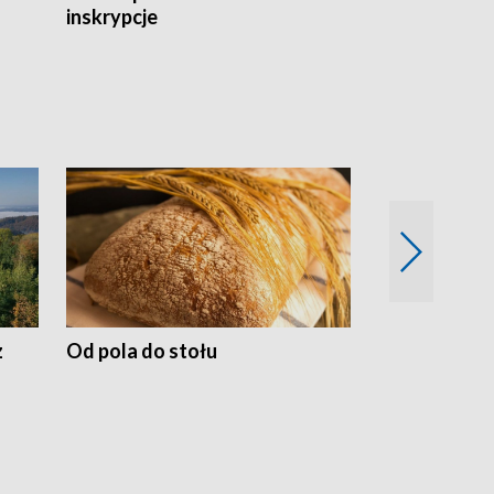
inskrypcje
drewnianej
z
Od pola do stołu
50 lat ochro
przyrodnicz
Zachodnich