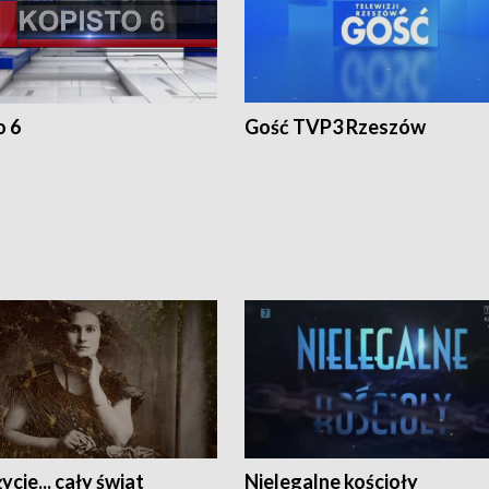
o 6
Gość TVP3 Rzeszów
ycie... cały świat
Nielegalne kościoły