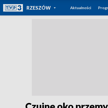
POWRÓT DO
RZESZÓW
Aktualności
Prog
TVP REGIONY
Czujne oko przemy