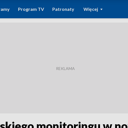
ramy
Program TV
Patronaty
Więcej
skiego monitoringu w no