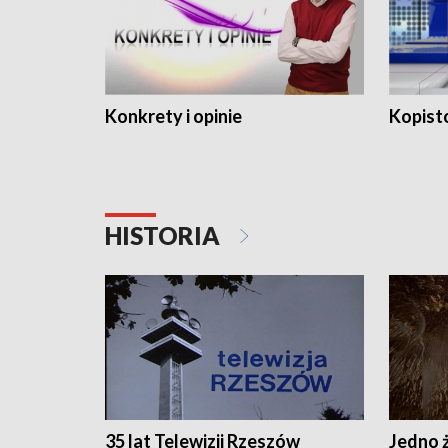
Konkrety i opinie
Kopist
HISTORIA
35 lat Telewizji Rzeszów
Jedno ż