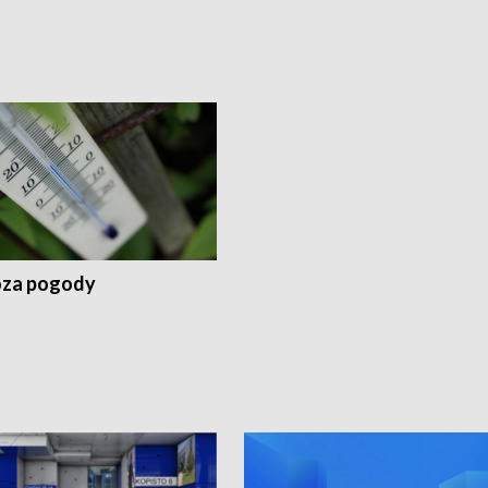
za pogody