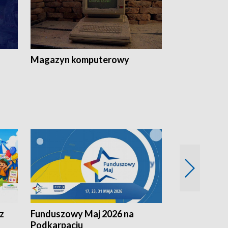
Magazyn komputerowy
z
Funduszowy Maj 2026 na
Podkarpacki
Podkarpaciu
kulinarne z h