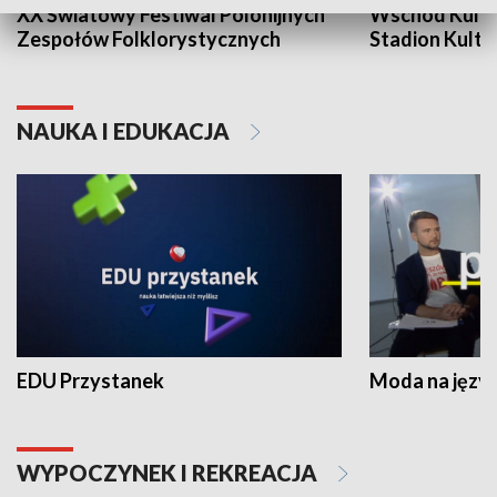
XX Światowy Festiwal Polonijnych
Wschód Kultur
Zespołów Folklorystycznych
Stadion Kultu
NAUKA I EDUKACJA
EDU Przystanek
Moda na język
WYPOCZYNEK I REKREACJA