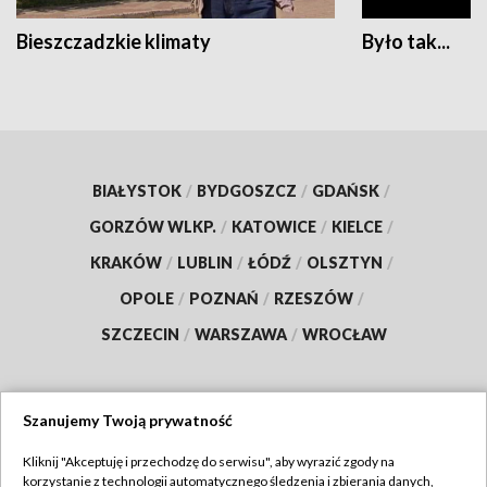
Bieszczadzkie klimaty
Było tak...
BIAŁYSTOK
/
BYDGOSZCZ
/
GDAŃSK
/
GORZÓW WLKP.
/
KATOWICE
/
KIELCE
/
KRAKÓW
/
LUBLIN
/
ŁÓDŹ
/
OLSZTYN
/
OPOLE
/
POZNAŃ
/
RZESZÓW
/
SZCZECIN
/
WARSZAWA
/
WROCŁAW
Szanujemy Twoją prywatność
Dołącz do nas:
Kliknij "Akceptuję i przechodzę do serwisu", aby wyrazić zgody na
korzystanie z technologii automatycznego śledzenia i zbierania danych,
TVP