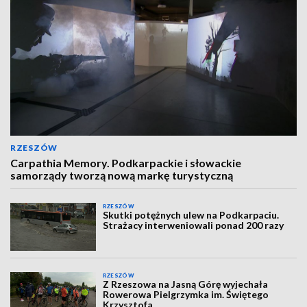
RZESZÓW
Carpathia Memory. Podkarpackie i słowackie
samorządy tworzą nową markę turystyczną
RZESZÓW
Skutki potężnych ulew na Podkarpaciu.
Strażacy interweniowali ponad 200 razy
RZESZÓW
Z Rzeszowa na Jasną Górę wyjechała
Rowerowa Pielgrzymka im. Świętego
Krzysztofa