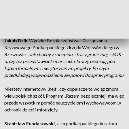
drogowym. Będą też fundusze na przykład budowę
chodników, zorganizowanie kursów samoobrony i pierwszej
pomocy, ale też warsztatów i spektakli związanych z
bezpieczeństwem. Projekty mają oceniać eksperci.
Jakub Dzik
, Wydział Bezpieczeństwa i Zarządzania
Kryzysowego Podkarpackiego Urzędu Wojewódzkiego w
Rzeszowie -
Jak choćby z sanepidu, straży granicznej, z SOK-
u, czy też przedstawiciele marszałka, którzy oceniają pod
kątem formalnym i merytorycznym projekty. Po czym
przedkładają wojewódzkiemu zespołowi do spraw programu.
Niestety internetowy „hejt”, czy dopalacze to wciąż zmora
wielu polskich szkół. Program „Razem bezpieczniej” ma więc
przede wszystkim pomóc nauczycielom i wychowawcom w
ochronie dzieci i młodzieży.
Stanisław Fundakowski
, z-ca podkarpackiego kuratora