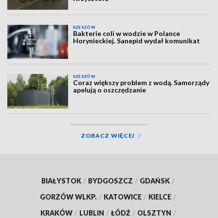
RZESZÓW
Bakterie coli w wodzie w Polance
Horynieckiej. Sanepid wydał komunikat
RZESZÓW
Coraz większy problem z wodą. Samorządy
apelują o oszczędzanie
ZOBACZ WIĘCEJ
BIAŁYSTOK
/
BYDGOSZCZ
/
GDAŃSK
/
GORZÓW WLKP.
/
KATOWICE
/
KIELCE
/
KRAKÓW
/
LUBLIN
/
ŁÓDŹ
/
OLSZTYN
/