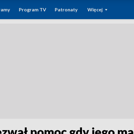
ramy
Program TV
Patronaty
Więcej
ezwał pomoc gdy jego m