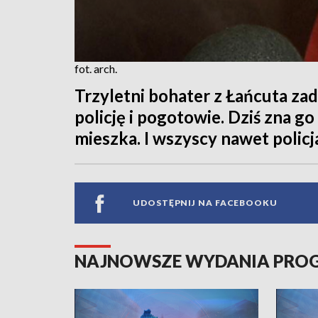
fot. arch.
Trzyletni bohater z Łańcuta za
policję i pogotowie. Dziś zna go
mieszka. I wszyscy nawet policj
UDOSTĘPNIJ NA FACEBOOKU
NAJNOWSZE WYDANIA PR