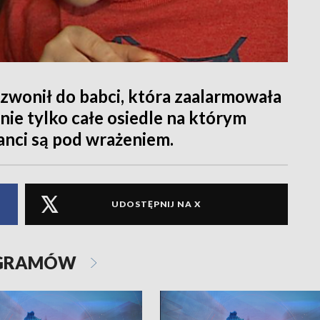
dzwonił do babci, która zaalarmowała
 nie tylko całe osiedle na którym
anci są pod wrażeniem.
UDOSTĘPNIJ NA X
OGRAMÓW