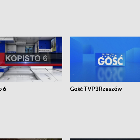
o 6
Gość TVP3 Rzeszów