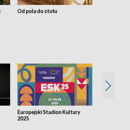
z
Od pola do stołu
50 lat ochro
przyrodnicz
Zachodnich
Europejski Stadion Kultury
Magazyn Kul
2025