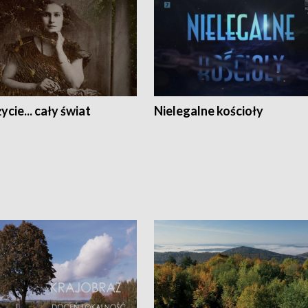
ycie... cały świat
Nielegalne kościoły