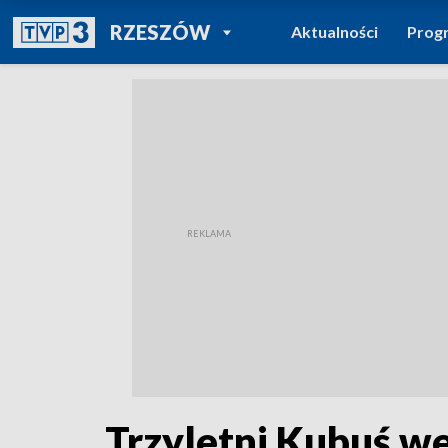
POWRÓT DO
RZESZÓW
Aktualności
Prog
TVP REGIONY
Trzyletni Kubuś w