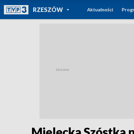
POWRÓT DO
RZESZÓW
Aktualności
Prog
TVP REGIONY
Mielecka Szóstka 