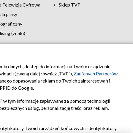
 Telewizja Cyfrowa
Sklep TVP
la prasy
tograficzny
sing (znaki)
klamy
Kontakt
rania danych, dostęp do informacji na Twoim urządzeniu
idacji (zwaną dalej również „TVP”),
Zaufanych Partnerów
anego dopasowania reklam do Twoich zainteresowań i
a PPID do Google.
”, w tym informacje zapisywane za pomocą technologii
zpiecznych usług, personalizację treści oraz reklam,
identyfikatory Twoich urządzeń końcowych i identyfikatory