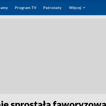
ramy
Program TV
Patronaty
Więcej
nie sprostała faworyzowa