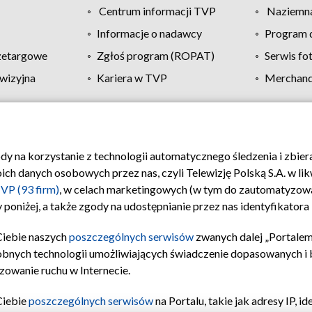
Centrum informacji TVP
Naziemna
Informacje o nadawcy
Program d
zetargowe
Zgłoś program (ROPAT)
Serwis fo
wizyjna
Kariera w TVP
Merchandi
Polityka prywatności
Moje zgody
Pomoc
Biuro re
ody na korzystanie z technologii automatycznego śledzenia i zbie
 danych osobowych przez nas, czyli Telewizję Polską S.A. w likw
VP (93 firm)
, w celach marketingowych (w tym do zautomatyzow
 poniżej, a także zgody na udostępnianie przez nas identyfikator
Ciebie naszych
poszczególnych serwisów
zwanych dalej „Portalem
obnych technologii umożliwiających świadczenie dopasowanych i be
zowanie ruchu w Internecie.
Ciebie
poszczególnych serwisów
na Portalu, takie jak adresy IP, 