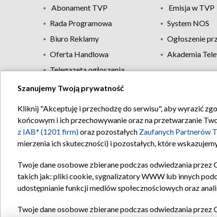
Abonament TVP
Emisja w TVP
Rada Programowa
System NOS
Biuro Reklamy
Ogłoszenie pr
Oferta Handlowa
Akademia Tele
Telegazeta ogłoszenia
Szanujemy Twoją prywatność
Regulamin TVP
Kliknij "Akceptuję i przechodzę do serwisu", aby wyrazić zg
końcowym i ich przechowywanie oraz na przetwarzanie Twoich
z IAB* (1201 firm)
oraz pozostałych
Zaufanych Partnerów T
mierzenia ich skuteczności) i pozostałych, które wskazujemy
Twoje dane osobowe zbierane podczas odwiedzania przez 
takich jak: pliki cookie, sygnalizatory WWW lub innych pod
udostępnianie funkcji mediów społecznościowych oraz anali
Twoje dane osobowe zbierane podczas odwiedzania przez 