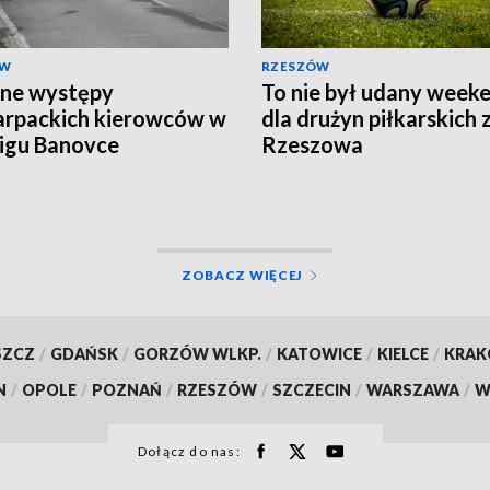
ÓW
RZESZÓW
ne występy
To nie był udany week
rpackich kierowców w
dla drużyn piłkarskich 
igu Banovce
Rzeszowa
ZOBACZ WIĘCEJ
SZCZ
/
GDAŃSK
/
GORZÓW WLKP.
/
KATOWICE
/
KIELCE
/
KRA
N
/
OPOLE
/
POZNAŃ
/
RZESZÓW
/
SZCZECIN
/
WARSZAWA
/
W
Dołącz do nas: