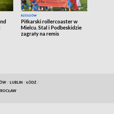
RZESZÓW
end
Piłkarski rollercoaster w
z
Mielcu. Stal i Podbeskidzie
zagrały na remis
KÓW
/
LUBLIN
/
ŁÓDŹ
/
ROCŁAW