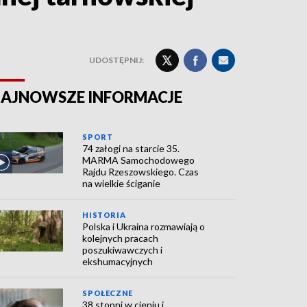
UDOSTĘPNIJ:
AJNOWSZE INFORMACJE
SPORT
74 załogi na starcie 35.
MARMA Samochodowego
Rajdu Rzeszowskiego. Czas
na wielkie ściganie
HISTORIA
Polska i Ukraina rozmawiają o
kolejnych pracach
poszukiwawczych i
ekshumacyjnych
SPOŁECZNE
38 stopni w cieniu i