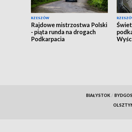
RZESZÓW
RZESZ
Rajdowe mistrzostwa Polski
Świet
- piąta runda na drogach
podka
Podkarpacia
Wyśc
BIAŁYSTOK
/
BYDGO
OLSZTY