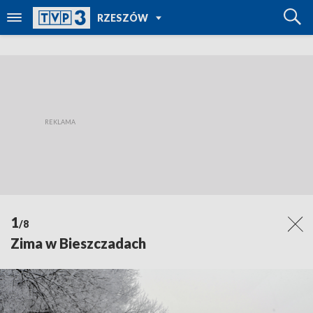
POWRÓT DO
RZESZÓW
TVP REGIONY
1
/8
Zima w Bieszczadach