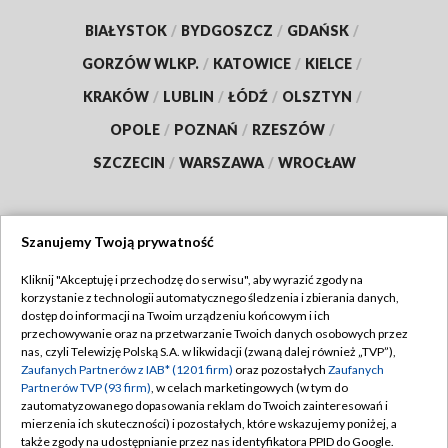
BIAŁYSTOK
/
BYDGOSZCZ
/
GDAŃSK
/
GORZÓW WLKP.
/
KATOWICE
/
KIELCE
/
KRAKÓW
/
LUBLIN
/
ŁÓDŹ
/
OLSZTYN
/
OPOLE
/
POZNAŃ
/
RZESZÓW
/
SZCZECIN
/
WARSZAWA
/
WROCŁAW
Szanujemy Twoją prywatność
Dołącz do nas:
Kliknij "Akceptuję i przechodzę do serwisu", aby wyrazić zgody na
korzystanie z technologii automatycznego śledzenia i zbierania danych,
TVP
dostęp do informacji na Twoim urządzeniu końcowym i ich
Abonament TVP
przechowywanie oraz na przetwarzanie Twoich danych osobowych przez
Regulamin TVP
nas, czyli Telewizję Polską S.A. w likwidacji (zwaną dalej również „TVP”),
Emisja w TVP
Polityka prywatności
Zaufanych Partnerów z IAB* (1201 firm)
oraz pozostałych
Zaufanych
Partnerów TVP (93 firm)
, w celach marketingowych (w tym do
Centrum informacji TVP
Moje zgody
zautomatyzowanego dopasowania reklam do Twoich zainteresowań i
mierzenia ich skuteczności) i pozostałych, które wskazujemy poniżej, a
Naziemna Telewizja Cyfrowa
Pomoc
także zgody na udostępnianie przez nas identyfikatora PPID do Google.