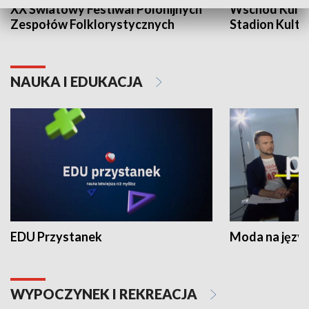
XX Światowy Festiwal Polonijnych
Wschód Kultur
Zespołów Folklorystycznych
Stadion Kultu
NAUKA I EDUKACJA
EDU Przystanek
Moda na język
WYPOCZYNEK I REKREACJA