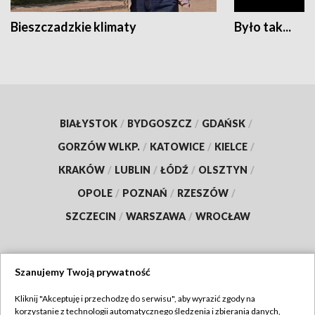
Bieszczadzkie klimaty
Było tak...
BIAŁYSTOK
/
BYDGOSZCZ
/
GDAŃSK
/
GORZÓW WLKP.
/
KATOWICE
/
KIELCE
/
KRAKÓW
/
LUBLIN
/
ŁÓDŹ
/
OLSZTYN
/
OPOLE
/
POZNAŃ
/
RZESZÓW
/
SZCZECIN
/
WARSZAWA
/
WROCŁAW
Szanujemy Twoją prywatność
Dołącz do nas:
Kliknij "Akceptuję i przechodzę do serwisu", aby wyrazić zgody na
korzystanie z technologii automatycznego śledzenia i zbierania danych,
TVP