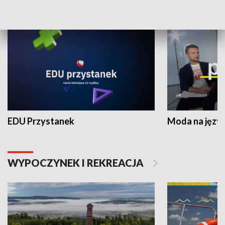
NAUKA I EDUKACJA
EDU Przystanek
Moda na język
WYPOCZYNEK I REKREACJA