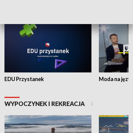
NAUKA I EDUKACJA
EDU Przystanek
Moda na język
WYPOCZYNEK I REKREACJA