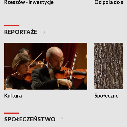
Rzeszów - inwestycje
Od pola do st
REPORTAŻE
Kultura
Społeczne
SPOŁECZEŃSTWO