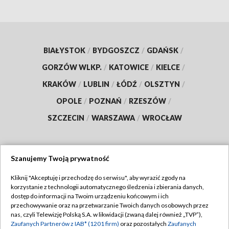
BIAŁYSTOK
/
BYDGOSZCZ
/
GDAŃSK
/
GORZÓW WLKP.
/
KATOWICE
/
KIELCE
/
KRAKÓW
/
LUBLIN
/
ŁÓDŹ
/
OLSZTYN
/
OPOLE
/
POZNAŃ
/
RZESZÓW
/
SZCZECIN
/
WARSZAWA
/
WROCŁAW
Szanujemy Twoją prywatność
Dołącz do nas:
Kliknij "Akceptuję i przechodzę do serwisu", aby wyrazić zgody na
korzystanie z technologii automatycznego śledzenia i zbierania danych,
TVP
dostęp do informacji na Twoim urządzeniu końcowym i ich
Abonament TVP
przechowywanie oraz na przetwarzanie Twoich danych osobowych przez
Regulamin TVP
nas, czyli Telewizję Polską S.A. w likwidacji (zwaną dalej również „TVP”),
Emisja w TVP
Polityka prywatności
Zaufanych Partnerów z IAB* (1201 firm)
oraz pozostałych
Zaufanych