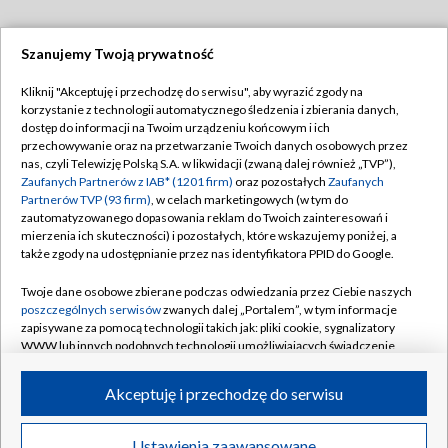
BIAŁYSTOK
/
BYDGOSZCZ
/
GDAŃSK
/
Szanujemy Twoją prywatność
GORZÓW WLKP.
/
KATOWICE
/
KIELCE
/
Kliknij "Akceptuję i przechodzę do serwisu", aby wyrazić zgody na
korzystanie z technologii automatycznego śledzenia i zbierania danych,
KRAKÓW
/
LUBLIN
/
ŁÓDŹ
/
OLSZTYN
/
dostęp do informacji na Twoim urządzeniu końcowym i ich
przechowywanie oraz na przetwarzanie Twoich danych osobowych przez
OPOLE
/
POZNAŃ
/
RZESZÓW
/
nas, czyli Telewizję Polską S.A. w likwidacji (zwaną dalej również „TVP”),
Zaufanych Partnerów z IAB* (1201 firm)
oraz pozostałych
Zaufanych
SZCZECIN
/
WARSZAWA
/
WROCŁAW
Partnerów TVP (93 firm)
, w celach marketingowych (w tym do
zautomatyzowanego dopasowania reklam do Twoich zainteresowań i
mierzenia ich skuteczności) i pozostałych, które wskazujemy poniżej, a
także zgody na udostępnianie przez nas identyfikatora PPID do Google.
Dołącz do nas:
Twoje dane osobowe zbierane podczas odwiedzania przez Ciebie naszych
poszczególnych serwisów
zwanych dalej „Portalem”, w tym informacje
TVP
zapisywane za pomocą technologii takich jak: pliki cookie, sygnalizatory
WWW lub innych podobnych technologii umożliwiających świadczenie
Abonament TVP
Regulamin TVP
dopasowanych i bezpiecznych usług, personalizację treści oraz reklam,
udostępnianie funkcji mediów społecznościowych oraz analizowanie
Emisja w TVP
Polityka prywatności
Akceptuję i przechodzę do serwisu
ruchu w Internecie.
Centrum informacji TVP
Moje zgody
Twoje dane osobowe zbierane podczas odwiedzania przez Ciebie
Ustawienia zaawansowane