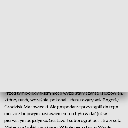
Tenisowe derby w Superlidze dla jarosławian
Tenisowe derby w Superlidze mężczyzn dla
Kolpingu. Jarosławianie wygrali z AZS Politechnika
Rzeszów 3:2.
Przed tym pojedynkiem nieco wyżej stały szanse rzeszowian,
którzy rundę wcześniej pokonali lidera rozgrywek Bogorię
Grodzisk Mazowiecki. Ale gospodarze przystąpili do tego
meczu z bojowym nastawieniem, co było widać już w
pierwszym pojedynku. Gustavo Tsuboi ograł bez straty seta
Mateusza Gołębiowskiego. W kolejnym starciu Wasilij