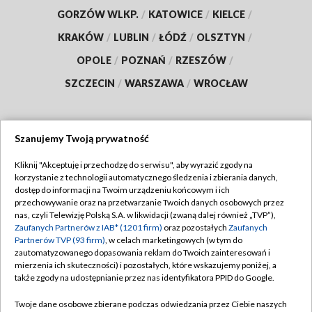
GORZÓW WLKP.
/
KATOWICE
/
KIELCE
/
KRAKÓW
/
LUBLIN
/
ŁÓDŹ
/
OLSZTYN
/
OPOLE
/
POZNAŃ
/
RZESZÓW
/
SZCZECIN
/
WARSZAWA
/
WROCŁAW
Szanujemy Twoją prywatność
Dołącz do nas:
Kliknij "Akceptuję i przechodzę do serwisu", aby wyrazić zgody na
korzystanie z technologii automatycznego śledzenia i zbierania danych,
TVP
dostęp do informacji na Twoim urządzeniu końcowym i ich
Abonament TVP
przechowywanie oraz na przetwarzanie Twoich danych osobowych przez
Regulamin TVP
nas, czyli Telewizję Polską S.A. w likwidacji (zwaną dalej również „TVP”),
Emisja w TVP
Polityka prywatności
Zaufanych Partnerów z IAB* (1201 firm)
oraz pozostałych
Zaufanych
Partnerów TVP (93 firm)
, w celach marketingowych (w tym do
Centrum informacji TVP
Moje zgody
zautomatyzowanego dopasowania reklam do Twoich zainteresowań i
mierzenia ich skuteczności) i pozostałych, które wskazujemy poniżej, a
Naziemna Telewizja Cyfrowa
Pomoc
także zgody na udostępnianie przez nas identyfikatora PPID do Google.
Sklep TVP
Biuro reklamy
Twoje dane osobowe zbierane podczas odwiedzania przez Ciebie naszych