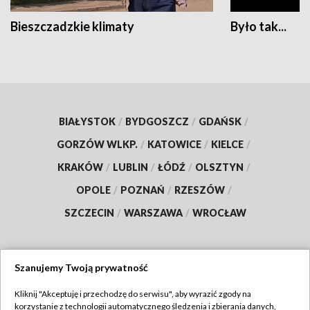
Bieszczadzkie klimaty
Było tak...
BIAŁYSTOK
/
BYDGOSZCZ
/
GDAŃSK
/
GORZÓW WLKP.
/
KATOWICE
/
KIELCE
/
KRAKÓW
/
LUBLIN
/
ŁÓDŹ
/
OLSZTYN
/
OPOLE
/
POZNAŃ
/
RZESZÓW
/
SZCZECIN
/
WARSZAWA
/
WROCŁAW
Szanujemy Twoją prywatność
Dołącz do nas:
Kliknij "Akceptuję i przechodzę do serwisu", aby wyrazić zgody na
korzystanie z technologii automatycznego śledzenia i zbierania danych,
TVP