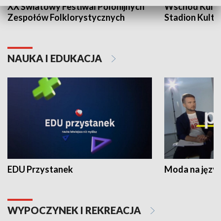
XX Światowy Festiwal Polonijnych
Wschód Kultur
Zespołów Folklorystycznych
Stadion Kultu
NAUKA I EDUKACJA
EDU Przystanek
Moda na język
WYPOCZYNEK I REKREACJA