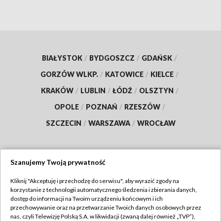
BIAŁYSTOK
/
BYDGOSZCZ
/
GDAŃSK
/
GORZÓW WLKP.
/
KATOWICE
/
KIELCE
/
KRAKÓW
/
LUBLIN
/
ŁÓDŹ
/
OLSZTYN
/
OPOLE
/
POZNAŃ
/
RZESZÓW
/
SZCZECIN
/
WARSZAWA
/
WROCŁAW
Szanujemy Twoją prywatność
Dołącz do nas:
Kliknij "Akceptuję i przechodzę do serwisu", aby wyrazić zgody na
korzystanie z technologii automatycznego śledzenia i zbierania danych,
TVP
dostęp do informacji na Twoim urządzeniu końcowym i ich
Abonament TVP
przechowywanie oraz na przetwarzanie Twoich danych osobowych przez
Regulamin TVP
nas, czyli Telewizję Polską S.A. w likwidacji (zwaną dalej również „TVP”),