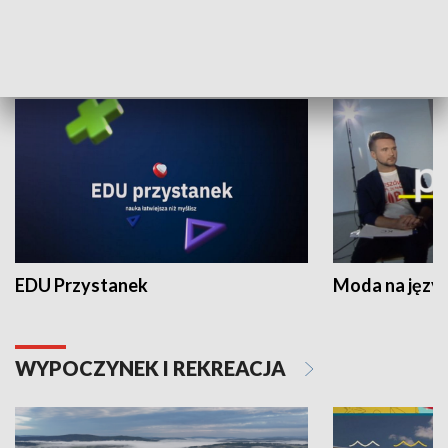
NAUKA I EDUKACJA
EDU Przystanek
Moda na język
WYPOCZYNEK I REKREACJA