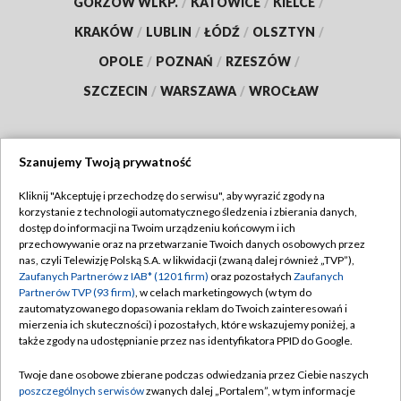
GORZÓW WLKP.
/
KATOWICE
/
KIELCE
/
KRAKÓW
/
LUBLIN
/
ŁÓDŹ
/
OLSZTYN
/
OPOLE
/
POZNAŃ
/
RZESZÓW
/
SZCZECIN
/
WARSZAWA
/
WROCŁAW
Szanujemy Twoją prywatność
Dołącz do nas:
Kliknij "Akceptuję i przechodzę do serwisu", aby wyrazić zgody na
korzystanie z technologii automatycznego śledzenia i zbierania danych,
TVP
dostęp do informacji na Twoim urządzeniu końcowym i ich
Abonament TVP
przechowywanie oraz na przetwarzanie Twoich danych osobowych przez
Regulamin TVP
nas, czyli Telewizję Polską S.A. w likwidacji (zwaną dalej również „TVP”),
Emisja w TVP
Polityka prywatności
Zaufanych Partnerów z IAB* (1201 firm)
oraz pozostałych
Zaufanych
Partnerów TVP (93 firm)
, w celach marketingowych (w tym do
Centrum informacji TVP
Moje zgody
zautomatyzowanego dopasowania reklam do Twoich zainteresowań i
mierzenia ich skuteczności) i pozostałych, które wskazujemy poniżej, a
Naziemna Telewizja Cyfrowa
Pomoc
także zgody na udostępnianie przez nas identyfikatora PPID do Google.
Sklep TVP
Biuro reklamy
Twoje dane osobowe zbierane podczas odwiedzania przez Ciebie naszych
Rada Programowa
Kontakt
poszczególnych serwisów
zwanych dalej „Portalem”, w tym informacje