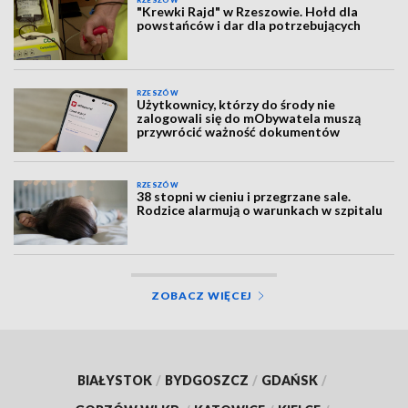
RZESZÓW
"Krewki Rajd" w Rzeszowie. Hołd dla
powstańców i dar dla potrzebujących
RZESZÓW
Użytkownicy, którzy do środy nie
zalogowali się do mObywatela muszą
przywrócić ważność dokumentów
RZESZÓW
38 stopni w cieniu i przegrzane sale.
Rodzice alarmują o warunkach w szpitalu
ZOBACZ WIĘCEJ
BIAŁYSTOK
/
BYDGOSZCZ
/
GDAŃSK
/