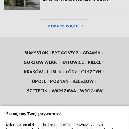
ZOBACZ WIĘCEJ
BIAŁYSTOK
/
BYDGOSZCZ
/
GDAŃSK
/
GORZÓW WLKP.
/
KATOWICE
/
KIELCE
/
KRAKÓW
/
LUBLIN
/
ŁÓDŹ
/
OLSZTYN
/
OPOLE
/
POZNAŃ
/
RZESZÓW
/
SZCZECIN
/
WARSZAWA
/
WROCŁAW
Szanujemy Twoją prywatność
Dołącz do nas:
Kliknij "Akceptuję i przechodzę do serwisu", aby wyrazić zgody na