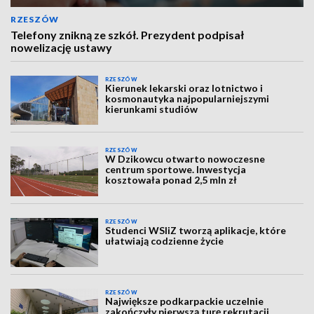
RZESZÓW
Telefony znikną ze szkół. Prezydent podpisał
nowelizację ustawy
RZESZÓW
Kierunek lekarski oraz lotnictwo i
kosmonautyka najpopularniejszymi
kierunkami studiów
RZESZÓW
W Dzikowcu otwarto nowoczesne
centrum sportowe. Inwestycja
kosztowała ponad 2,5 mln zł
RZESZÓW
Studenci WSIiZ tworzą aplikacje, które
ułatwiają codzienne życie
RZESZÓW
Największe podkarpackie uczelnie
zakończyły pierwszą turę rekrutacji