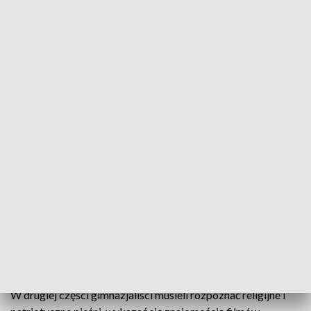
mimo tytułu - dotyczył nie tylko wydarzeń sprzed 1050 lat.
- Było dużo pytań związanych z uniwersalizmem czyli z
Ottonem III, było dużo ikon religijnych, to mi sprawiło dużą
trudność.
- O biografiach świętych, m.in. Stanisława i Wojciecha.
- O początkach chrześcijaństwa, o państwie polskim, o
Jagiellonach, o Piastach.
Ale pojawiły się też pytania, które zaskoczyły młodych
pasjonatów historii.
- Zaskoczyły mnie na pewno bitwy Napoleona, które nijak
mają się do chrztu Polski.
W drugiej części gimnazjaliści musieli rozpoznać religijne i