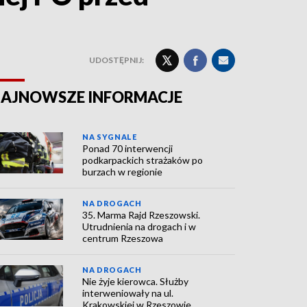
UDOSTĘPNIJ:
AJNOWSZE INFORMACJE
NA SYGNALE
Ponad 70 interwencji
podkarpackich strażaków po
burzach w regionie
NA DROGACH
35. Marma Rajd Rzeszowski.
Utrudnienia na drogach i w
centrum Rzeszowa
NA DROGACH
Nie żyje kierowca. Służby
interweniowały na ul.
Krakowskiej w Rzeszowie