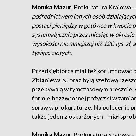
Monika Mazur
, Prokuratura Krajowa -
pośrednictwem innych osób działających
postaci pieniędzy w gotówce w kwocie o
systematycznie przez miesiąc w okresi
wysokości nie mniejszej niż 120 tys. zł, 
tysiące złotych.
Przedsiębiorca miał też korumpować
Zbigniewa N. oraz byłą szefową rzesz
przebywają w tymczasowym areszcie. An
formie bezzwrotnej pożyczki w zamian 
spraw w prokuraturze. Na polecenie pre
także jeden z oskarżonych - miał spró
Monika Mazur,
Prokuratura Krajowa -