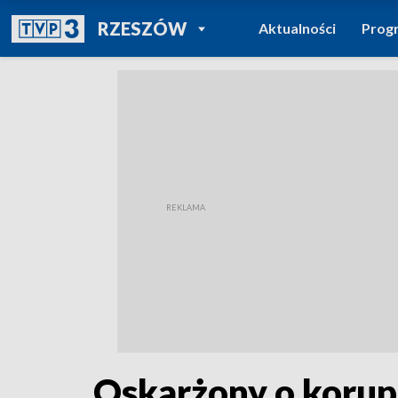
POWRÓT DO
RZESZÓW
Aktualności
Prog
TVP REGIONY
Oskarżony o korupc