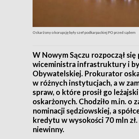
Oskarżony o korupcję były szef podkarpackiej PO przed sądem
W Nowym Sączu rozpoczął się p
wiceministra infrastruktury i 
Obywatelskiej. Prokurator oska
w różnych instytucjach, a w za
spraw, o które prosił go leżajsk
oskarżonych. Chodziło m.in. o z
nominacji sędziowskiej, a spółc
kredytu w wysokości 70 mln zł. 
niewinny.