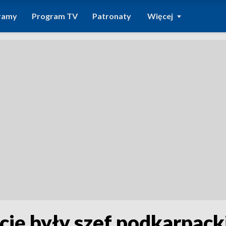
ramy
Program TV
Patronaty
Więcej
ję były szef podkarpack