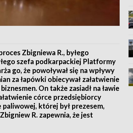
roces Zbigniewa R., byłego
byłego szefa podkarpackiej Platformy
rża go, że powoływał się na wpływy
mian za łapówki obiecywał załatwienie
i biznesmen. On także zasiadł na ławie
ałatwienie córce przedsiębiorcy
e paliwowej, której był prezesem,
Zbigniew R. zapewnia, że jest