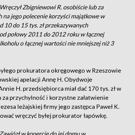
Wręczył Zbigniewowi R. osobiście lub za
 na jego polecenie korzyści majątkowe w
d 10 do 15 tys. zł przekazywanych
e od połowy 2011 do 2012 roku w łącznej
alkoholu o łącznej wartości nie mniejszej niż 3
 byłego prokuratora okręgowego w Rzeszowie
owskiej apelacji Annę H. Obydwoje
nie H. przedsiębiorca miał dać 170 tys. zł w
za przychylność i korzystne załatwienie
zesa leżajskiej firmy jego zastępca Paweł K.
bować wręczyć byłej prokurator łapówkę.
Zawiózł w kopercie do jej domu w