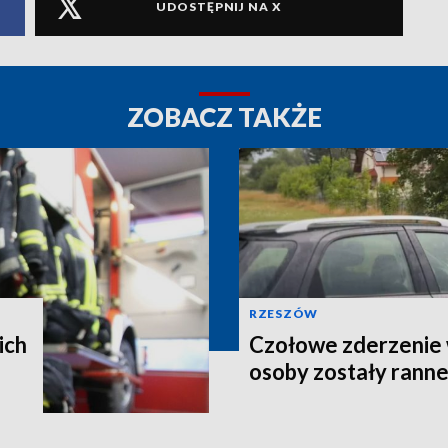
UDOSTĘPNIJ NA X
ZOBACZ TAKŻE
RZESZÓW
ich
Czołowe zderzenie 
osoby zostały rann