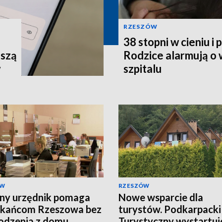
RZESZÓW
38 stopni w cieniu i
uszą
Rodzice alarmują o
w
szpitalu
ÓW
RZESZÓW
ny urzędnik pomaga
Nowe wsparcie dla
zkańcom Rzeszowa bez
turystów. Podkarpacki
odzenia z domu
Turystyczny wystartuj