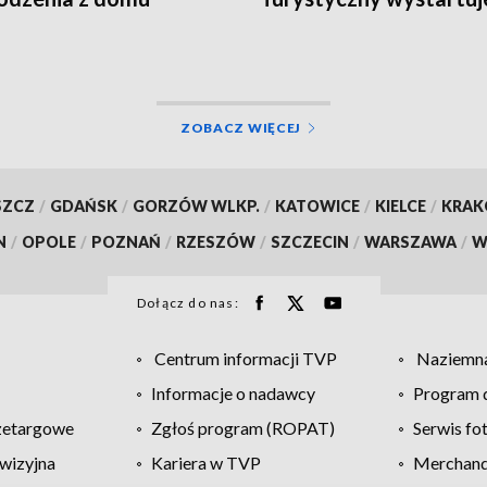
wrześniu
ZOBACZ WIĘCEJ
SZCZ
/
GDAŃSK
/
GORZÓW WLKP.
/
KATOWICE
/
KIELCE
/
KRA
N
/
OPOLE
/
POZNAŃ
/
RZESZÓW
/
SZCZECIN
/
WARSZAWA
/
W
Dołącz do nas:
Centrum informacji TVP
Naziemna
Informacje o nadawcy
Program d
zetargowe
Zgłoś program (ROPAT)
Serwis fo
wizyjna
Kariera w TVP
Merchandi