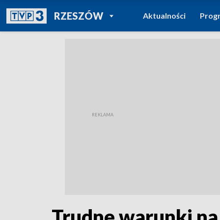
POWRÓT DO
RZESZÓW
Aktualności
Prog
TVP REGIONY
Trudne warunki na