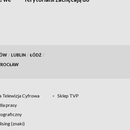
oddawania krwi
KÓW
/
LUBLIN
/
ŁÓDŹ
/
ROCŁAW
 Telewizja Cyfrowa
Sklep TVP
la prasy
tograficzny
sing (znaki)