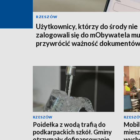
RZESZÓW
Użytkownicy, którzy do środy nie
zalogowali się do mObywatela m
przywrócić ważność dokumentó
RZESZÓW
RZESZ
Poidełka z wodą trafią do
Mobil
podkarpackich szkół. Gminy
mies
otrzymały dofinansowanie
wych