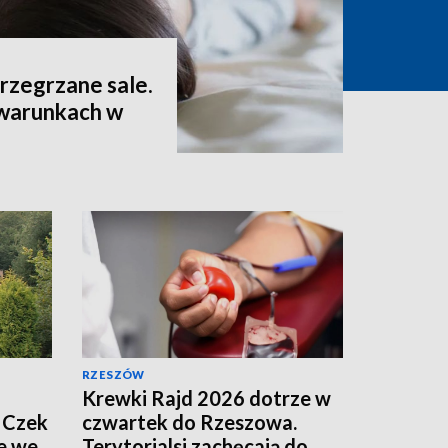
 przegrzane sale.
 warunkach w
RZESZÓW
Krewki Rajd 2026 dotrze w
 Czek
czwartek do Rzeszowa.
e we
Terytorialsi zachęcają do