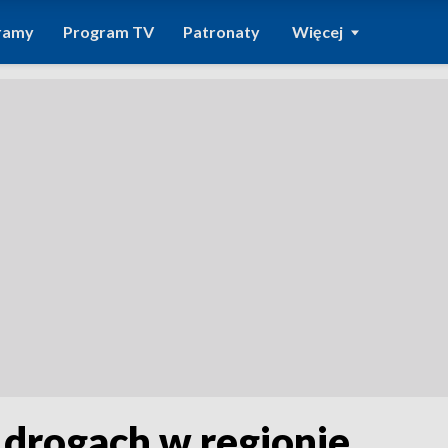
ramy
Program TV
Patronaty
Więcej
 drogach w regionie