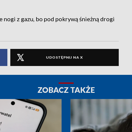
ie nogi z gazu, bo pod pokrywą śnieżną drogi
UDOSTĘPNIJ NA X
ZOBACZ TAKŻE