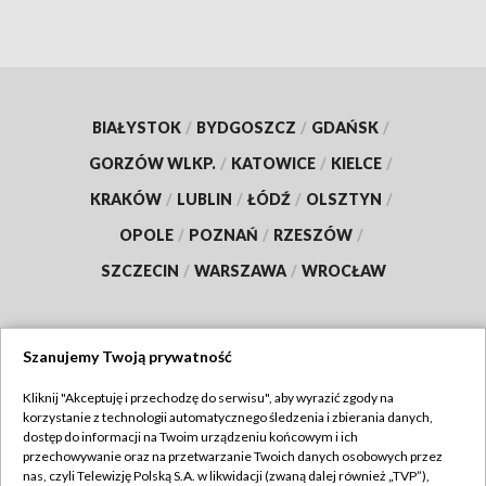
BIAŁYSTOK
/
BYDGOSZCZ
/
GDAŃSK
/
GORZÓW WLKP.
/
KATOWICE
/
KIELCE
/
KRAKÓW
/
LUBLIN
/
ŁÓDŹ
/
OLSZTYN
/
OPOLE
/
POZNAŃ
/
RZESZÓW
/
SZCZECIN
/
WARSZAWA
/
WROCŁAW
Szanujemy Twoją prywatność
Dołącz do nas:
Kliknij "Akceptuję i przechodzę do serwisu", aby wyrazić zgody na
korzystanie z technologii automatycznego śledzenia i zbierania danych,
TVP
dostęp do informacji na Twoim urządzeniu końcowym i ich
Abonament TVP
przechowywanie oraz na przetwarzanie Twoich danych osobowych przez
Regulamin TVP
nas, czyli Telewizję Polską S.A. w likwidacji (zwaną dalej również „TVP”),