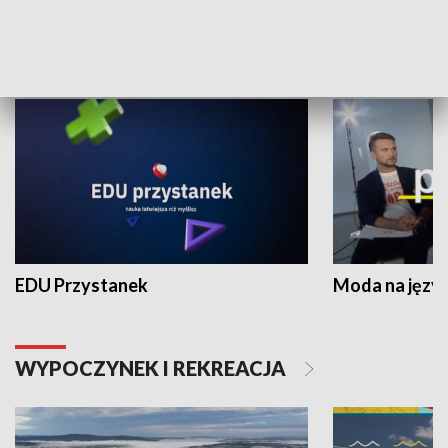
NAUKA I EDUKACJA
EDU Przystanek
Moda na język
WYPOCZYNEK I REKREACJA