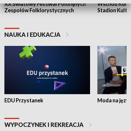
XX Światowy Festiwal Polonijnych
Wschód Kultur
Zespołów Folklorystycznych
Stadion Kultu
NAUKA I EDUKACJA
EDU Przystanek
Moda na język
WYPOCZYNEK I REKREACJA