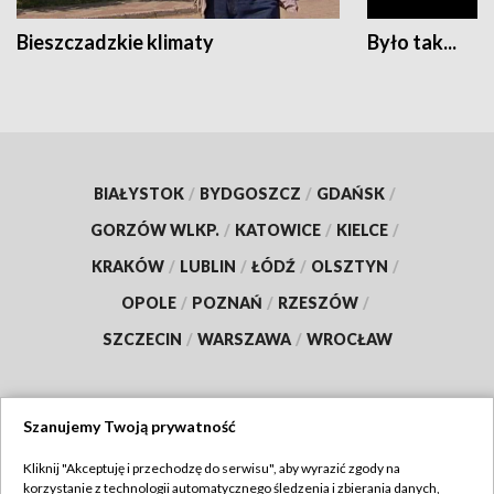
Bieszczadzkie klimaty
Było tak...
BIAŁYSTOK
/
BYDGOSZCZ
/
GDAŃSK
/
GORZÓW WLKP.
/
KATOWICE
/
KIELCE
/
KRAKÓW
/
LUBLIN
/
ŁÓDŹ
/
OLSZTYN
/
OPOLE
/
POZNAŃ
/
RZESZÓW
/
SZCZECIN
/
WARSZAWA
/
WROCŁAW
Szanujemy Twoją prywatność
Dołącz do nas:
Kliknij "Akceptuję i przechodzę do serwisu", aby wyrazić zgody na
korzystanie z technologii automatycznego śledzenia i zbierania danych,
TVP