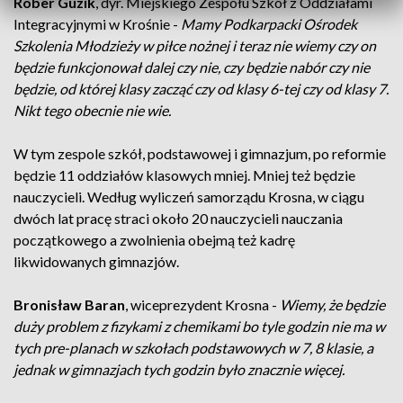
Rober Guzik
, dyr. Miejskiego Zespołu Szkół z Oddziałami
Integracyjnymi w Krośnie -
Mamy Podkarpacki Ośrodek
Szkolenia Młodzieży w piłce nożnej i teraz nie wiemy czy on
będzie funkcjonował dalej czy nie, czy będzie nabór czy nie
będzie, od której klasy zacząć czy od klasy 6-tej czy od klasy 7.
Nikt tego obecnie nie wie.
W tym zespole szkół, podstawowej i gimnazjum, po reformie
będzie 11 oddziałów klasowych mniej. Mniej też będzie
nauczycieli. Według wyliczeń samorządu Krosna, w ciągu
dwóch lat pracę straci około 20 nauczycieli nauczania
początkowego a zwolnienia obejmą też kadrę
likwidowanych gimnazjów.
Bronisław Baran
, wiceprezydent Krosna -
Wiemy, że będzie
duży problem z fizykami z chemikami bo tyle godzin nie ma w
tych pre-planach w szkołach podstawowych w 7, 8 klasie, a
jednak w gimnazjach tych godzin było znacznie więcej.