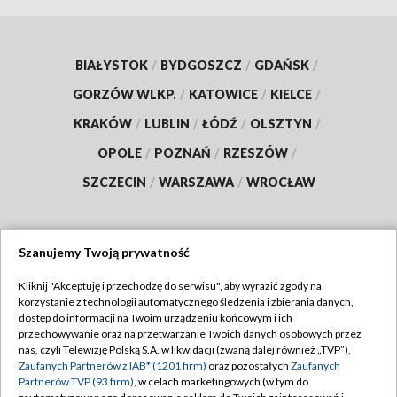
BIAŁYSTOK
/
BYDGOSZCZ
/
GDAŃSK
/
GORZÓW WLKP.
/
KATOWICE
/
KIELCE
/
KRAKÓW
/
LUBLIN
/
ŁÓDŹ
/
OLSZTYN
/
OPOLE
/
POZNAŃ
/
RZESZÓW
/
SZCZECIN
/
WARSZAWA
/
WROCŁAW
Szanujemy Twoją prywatność
Dołącz do nas:
Kliknij "Akceptuję i przechodzę do serwisu", aby wyrazić zgody na
korzystanie z technologii automatycznego śledzenia i zbierania danych,
TVP
dostęp do informacji na Twoim urządzeniu końcowym i ich
Abonament TVP
przechowywanie oraz na przetwarzanie Twoich danych osobowych przez
Regulamin TVP
nas, czyli Telewizję Polską S.A. w likwidacji (zwaną dalej również „TVP”),
Emisja w TVP
Polityka prywatności
Zaufanych Partnerów z IAB* (1201 firm)
oraz pozostałych
Zaufanych
Partnerów TVP (93 firm)
, w celach marketingowych (w tym do
Centrum informacji TVP
Moje zgody