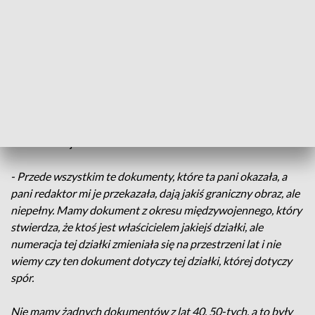
Komentarz pracowników urzędu gminy Krzywcza
Na naszą prośbę dokumentom w tej sprawie, które posiada
zarówno Urząd Gminy, jak i pani Stanisława - przyjrzał się
profesor
Czesław Kłak
z Wyższej Szkoły Prawa i
Administracji w Rzeszowie.
- Przede wszystkim te dokumenty, które ta pani okazała, a
pani redaktor mi je przekazała, dają jakiś graniczny obraz, ale
niepełny. Mamy dokument z okresu międzywojennego, który
stwierdza, że ktoś jest właścicielem jakiejś działki, ale
numeracja tej działki zmieniała się na przestrzeni lat i nie
wiemy czy ten dokument dotyczy tej działki, której dotyczy
spór.
Nie mamy żadnych dokumentów z lat 40, 50-tych, a to były