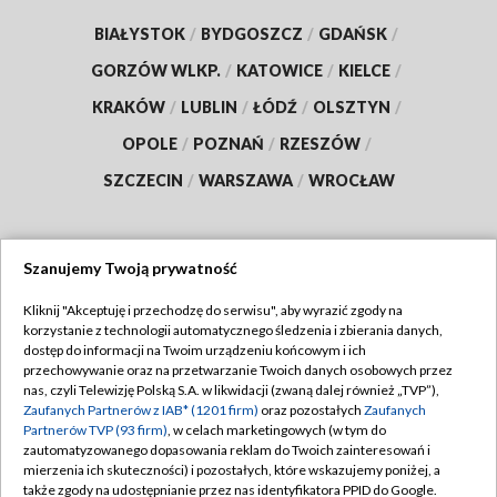
BIAŁYSTOK
/
BYDGOSZCZ
/
GDAŃSK
/
GORZÓW WLKP.
/
KATOWICE
/
KIELCE
/
KRAKÓW
/
LUBLIN
/
ŁÓDŹ
/
OLSZTYN
/
OPOLE
/
POZNAŃ
/
RZESZÓW
/
SZCZECIN
/
WARSZAWA
/
WROCŁAW
Szanujemy Twoją prywatność
Dołącz do nas:
Kliknij "Akceptuję i przechodzę do serwisu", aby wyrazić zgody na
korzystanie z technologii automatycznego śledzenia i zbierania danych,
TVP
dostęp do informacji na Twoim urządzeniu końcowym i ich
Abonament TVP
przechowywanie oraz na przetwarzanie Twoich danych osobowych przez
Regulamin TVP
nas, czyli Telewizję Polską S.A. w likwidacji (zwaną dalej również „TVP”),
Emisja w TVP
Polityka prywatności
Zaufanych Partnerów z IAB* (1201 firm)
oraz pozostałych
Zaufanych
Partnerów TVP (93 firm)
, w celach marketingowych (w tym do
Centrum informacji TVP
Moje zgody
zautomatyzowanego dopasowania reklam do Twoich zainteresowań i
mierzenia ich skuteczności) i pozostałych, które wskazujemy poniżej, a
Naziemna Telewizja Cyfrowa
Pomoc
także zgody na udostępnianie przez nas identyfikatora PPID do Google.