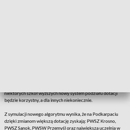
Podkarpacie ma prawie 60 tys. studentów. Większość z nich
studiuje na dwóch największych rzeszowskich uczelniach: na
Uniwersytecie Rzeszowskim 17 tysięcy, oraz na Politechnice
16 tysięcy. Duża liczba studentów przekładała się na wysokie
dotacje dla uczelni, ale od tego roku przy podziale pieniędzy
ważne będą też inne kryteria. Profesor Aleksander Bobko:
"...Wcześniej, w tym poprzednim systemie właściwie uczelnie
rywalizowały przede wszystkim o ilość studentów, ten
parametr był bardzo ważny, a myśmy w tej zmianie, która
obowiązuje od początku roku, wprowadzili parametr relacji
liczby studentów do ilości pracowników." Kolejnym ważnym
kryterium będą osiągnięcia naukowe uczelni. Dotacje na ten
rok będą dzielone w marcu. Ale już wiadomo, że dla
niektórych szkół wyższych nowy system podziału dotacji
będzie korzystny, a dla innych niekoniecznie.
Z symulacji nowego algorytmu wynika, że na Podkarpaciu
dzięki zmianom większą dotację zyskają: PWSZ Krosno,
PWSZ Sanok, PWSW Przemyśl oraz największa uczelnia w