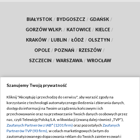
BIAŁYSTOK
/
BYDGOSZCZ
/
GDAŃSK
/
GORZÓW WLKP.
/
KATOWICE
/
KIELCE
/
KRAKÓW
/
LUBLIN
/
ŁÓDŹ
/
OLSZTYN
/
OPOLE
/
POZNAŃ
/
RZESZÓW
/
SZCZECIN
/
WARSZAWA
/
WROCŁAW
Szanujemy Twoją prywatność
Dołącz do nas:
Kliknij "Akceptuję i przechodzę do serwisu", aby wyrazić zgody na
korzystanie z technologii automatycznego śledzenia i zbierania danych,
TVP
dostęp do informacji na Twoim urządzeniu końcowym i ich
Abonament TVP
przechowywanie oraz na przetwarzanie Twoich danych osobowych przez
Regulamin TVP
nas, czyli Telewizję Polską S.A. w likwidacji (zwaną dalej również „TVP”),
Emisja w TVP
Polityka prywatności
Zaufanych Partnerów z IAB* (1201 firm)
oraz pozostałych
Zaufanych
Partnerów TVP (93 firm)
, w celach marketingowych (w tym do
Centrum informacji TVP
Moje zgody
zautomatyzowanego dopasowania reklam do Twoich zainteresowań i