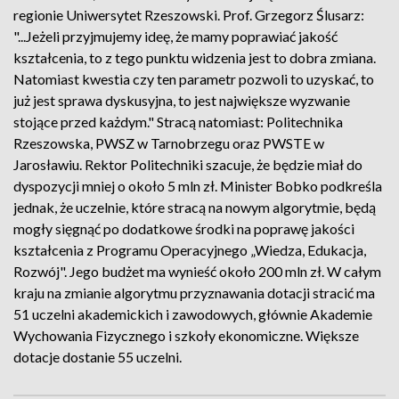
regionie Uniwersytet Rzeszowski. Prof. Grzegorz Ślusarz:
"...Jeżeli przyjmujemy ideę, że mamy poprawiać jakość
kształcenia, to z tego punktu widzenia jest to dobra zmiana.
Natomiast kwestia czy ten parametr pozwoli to uzyskać, to
już jest sprawa dyskusyjna, to jest największe wyzwanie
stojące przed każdym." Stracą natomiast: Politechnika
Rzeszowska, PWSZ w Tarnobrzegu oraz PWSTE w
Jarosławiu. Rektor Politechniki szacuje, że będzie miał do
dyspozycji mniej o około 5 mln zł. Minister Bobko podkreśla
jednak, że uczelnie, które stracą na nowym algorytmie, będą
mogły sięgnąć po dodatkowe środki na poprawę jakości
kształcenia z Programu Operacyjnego „Wiedza, Edukacja,
Rozwój". Jego budżet ma wynieść około 200 mln zł. W całym
kraju na zmianie algorytmu przyznawania dotacji stracić ma
51 uczelni akademickich i zawodowych, głównie Akademie
Wychowania Fizycznego i szkoły ekonomiczne. Większe
dotacje dostanie 55 uczelni.