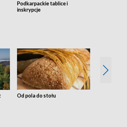
Podkarpackie tablice i
Szlakiem arc
inskrypcje
drewnianej
z
Od pola do stołu
50 lat ochro
przyrodnicz
Zachodnich