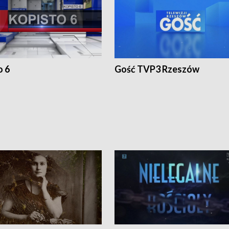
o 6
Gość TVP3 Rzeszów