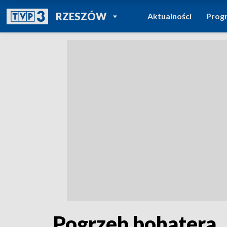
POWRÓT DO
RZESZÓW
Aktualności
Prog
TVP REGIONY
Pogrzeb bohatera