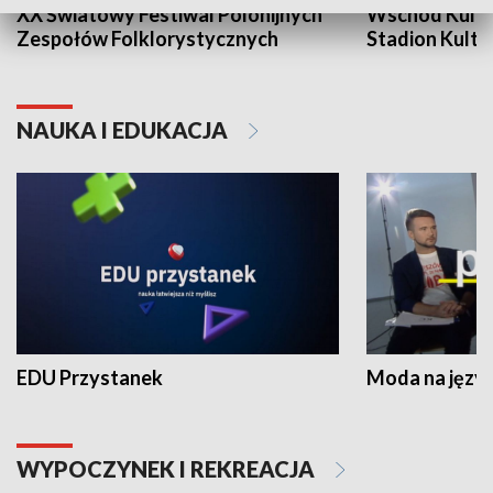
XX Światowy Festiwal Polonijnych
Wschód Kultur
Zespołów Folklorystycznych
Stadion Kultu
NAUKA I EDUKACJA
EDU Przystanek
Moda na język
WYPOCZYNEK I REKREACJA