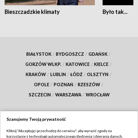
Bieszczadzkie klimaty
Było tak...
BIAŁYSTOK
/
BYDGOSZCZ
/
GDAŃSK
/
GORZÓW WLKP.
/
KATOWICE
/
KIELCE
/
KRAKÓW
/
LUBLIN
/
ŁÓDŹ
/
OLSZTYN
/
OPOLE
/
POZNAŃ
/
RZESZÓW
/
SZCZECIN
/
WARSZAWA
/
WROCŁAW
Szanujemy Twoją prywatność
Dołącz do nas:
Kliknij "Akceptuję i przechodzę do serwisu", aby wyrazić zgody na
korzystanie z technologii automatycznego śledzenia i zbierania danych,
TVP