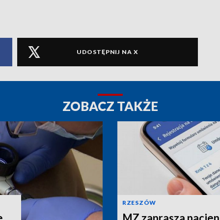
UDOSTĘPNIJ NA X
ZOBACZ TAKŻE
RZESZÓW
e
MZ zaprasza pacjen