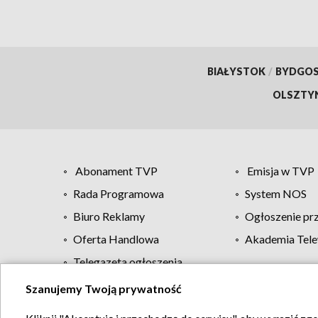
BIAŁYSTOK
/
BYDGO
OLSZTY
Abonament TVP
Emisja w TVP
Rada Programowa
System NOS
Biuro Reklamy
Ogłoszenie pr
Oferta Handlowa
Akademia Tele
Telegazeta ogłoszenia
Szanujemy Twoją prywatność
Regulamin TVP