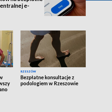
entralnej e-
RZESZÓW
 w
Bezpłatne konsultacje z
rwszy
podologiem w Rzeszowie
ano
ciem