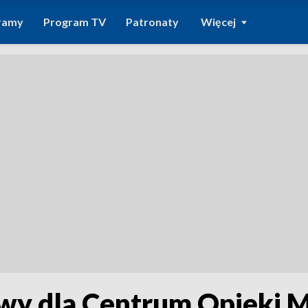
ramy
Program TV
Patronaty
Więcej
wy dla Centrum Opieki 