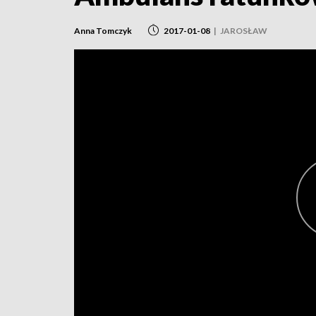
Anna Tomczyk
2017-01-08
|
JAROSŁAW