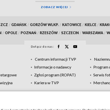
ZOBACZ WIĘCEJ
SZCZ
/
GDAŃSK
/
GORZÓW WLKP.
/
KATOWICE
/
KIELCE
/
KRA
N
/
OPOLE
/
POZNAŃ
/
RZESZÓW
/
SZCZECIN
/
WARSZAWA
/
W
Dołącz do nas:
Centrum informacji TVP
Naziemna
Informacje o nadawcy
Program d
zetargowe
Zgłoś program (ROPAT)
Serwis fo
wizyjna
Kariera w TVP
Merchandi
Polityka prywatności
Moje zgody
Pomoc
Biuro re