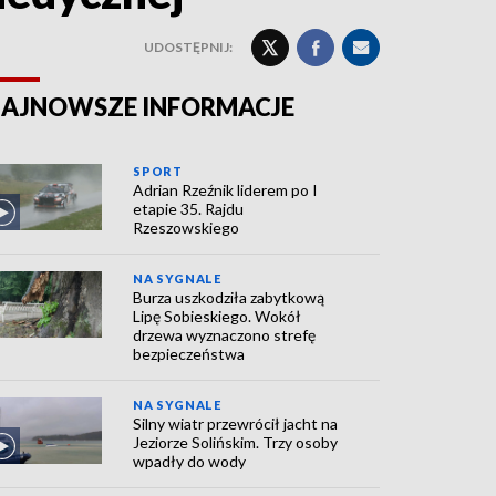
UDOSTĘPNIJ:
AJNOWSZE INFORMACJE
SPORT
Adrian Rzeźnik liderem po I
etapie 35. Rajdu
Rzeszowskiego
NA SYGNALE
Burza uszkodziła zabytkową
Lipę Sobieskiego. Wokół
drzewa wyznaczono strefę
bezpieczeństwa
NA SYGNALE
Silny wiatr przewrócił jacht na
Jeziorze Solińskim. Trzy osoby
wpadły do wody