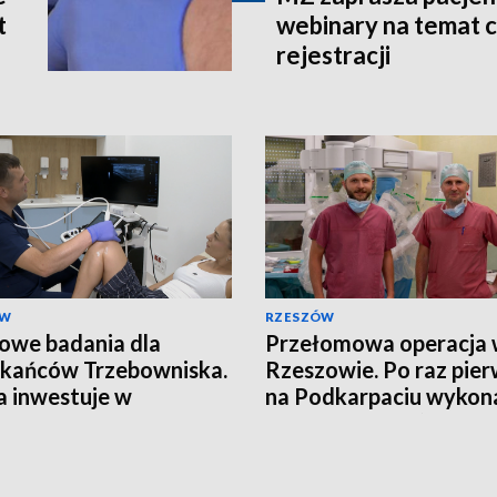
t
webinary na temat c
rejestracji
ÓW
RZESZÓW
we badania dla
Przełomowa operacja
kańców Trzebowniska.
Rzeszowie. Po raz pie
 inwestuje w
na Podkarpaciu wykon
laktykę
zabieg Whipple’a z uży
robota da Vinci