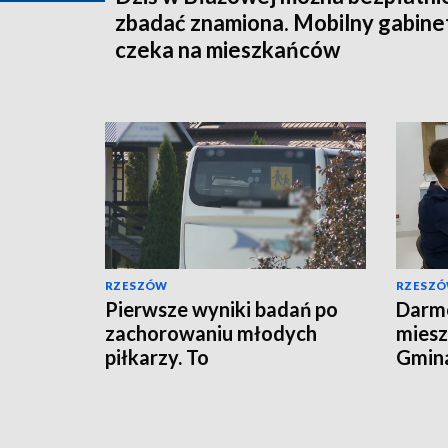
zbadać znamiona. Mobilny gabine
czeka na mieszkańców
RZESZÓW
RZESZ
Pierwsze wyniki badań po
Darmo
zachorowaniu młodych
miesz
piłkarzy. To
Gmina
prawdopodobnie nie
profi
zatrucie