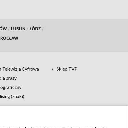
KÓW
/
LUBLIN
/
ŁÓDŹ
/
ROCŁAW
 Telewizja Cyfrowa
Sklep TVP
la prasy
tograficzny
sing (znaki)
klamy
Kontakt