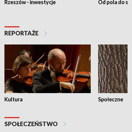
Rzeszów - inwestycje
Od pola do st
REPORTAŻE
Kultura
Społeczne
SPOŁECZEŃSTWO