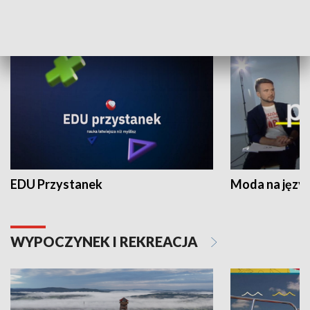
NAUKA I EDUKACJA
EDU Przystanek
Moda na język
WYPOCZYNEK I REKREACJA