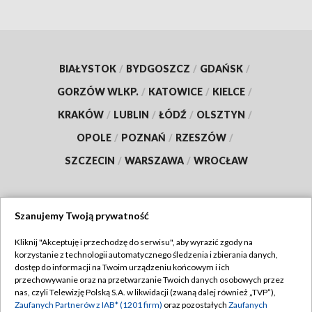
BIAŁYSTOK
/
BYDGOSZCZ
/
GDAŃSK
/
GORZÓW WLKP.
/
KATOWICE
/
KIELCE
/
KRAKÓW
/
LUBLIN
/
ŁÓDŹ
/
OLSZTYN
/
OPOLE
/
POZNAŃ
/
RZESZÓW
/
SZCZECIN
/
WARSZAWA
/
WROCŁAW
Szanujemy Twoją prywatność
Dołącz do nas:
Kliknij "Akceptuję i przechodzę do serwisu", aby wyrazić zgody na
korzystanie z technologii automatycznego śledzenia i zbierania danych,
TVP
dostęp do informacji na Twoim urządzeniu końcowym i ich
Abonament TVP
przechowywanie oraz na przetwarzanie Twoich danych osobowych przez
Regulamin TVP
nas, czyli Telewizję Polską S.A. w likwidacji (zwaną dalej również „TVP”),
Emisja w TVP
Polityka prywatności
Zaufanych Partnerów z IAB* (1201 firm)
oraz pozostałych
Zaufanych