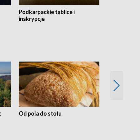
Podkarpackie tablice i
Szlakiem arc
inskrypcje
drewnianej
z
Od pola do stołu
50 lat ochro
przyrodnicz
Zachodnich