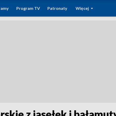
ramy
Program TV
Patronaty
Więcej
rskie z jasełek i bałamut