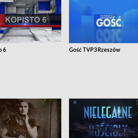
o 6
Gość TVP3 Rzeszów