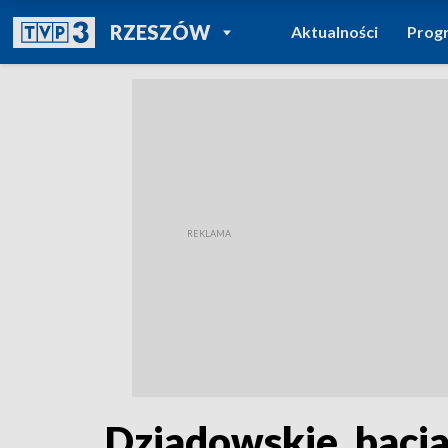
POWRÓT DO
RZESZÓW
Aktualności
Prog
TVP REGIONY
Dziadowskie, bacia