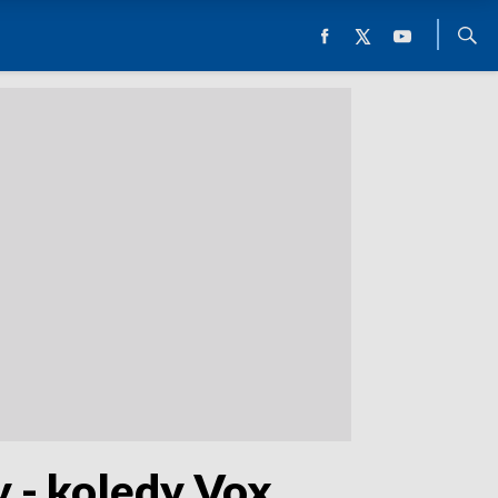
y - kolędy Vox