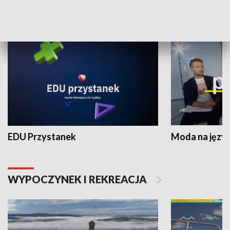
NAUKA I EDUKACJA
EDU Przystanek
Moda na język
WYPOCZYNEK I REKREACJA