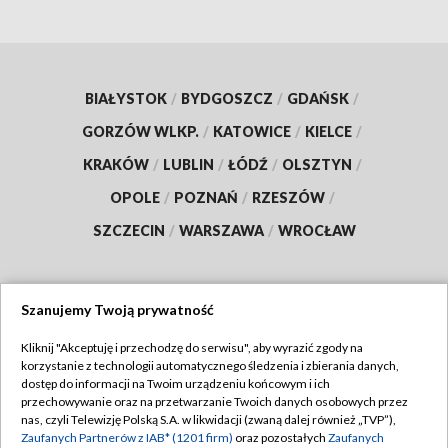
BIAŁYSTOK
/
BYDGOSZCZ
/
GDAŃSK
/
GORZÓW WLKP.
/
KATOWICE
/
KIELCE
/
KRAKÓW
/
LUBLIN
/
ŁÓDŹ
/
OLSZTYN
/
OPOLE
/
POZNAŃ
/
RZESZÓW
/
SZCZECIN
/
WARSZAWA
/
WROCŁAW
Szanujemy Twoją prywatność
Dołącz do nas:
Kliknij "Akceptuję i przechodzę do serwisu", aby wyrazić zgody na
korzystanie z technologii automatycznego śledzenia i zbierania danych,
TVP
dostęp do informacji na Twoim urządzeniu końcowym i ich
Abonament TVP
przechowywanie oraz na przetwarzanie Twoich danych osobowych przez
Regulamin TVP
nas, czyli Telewizję Polską S.A. w likwidacji (zwaną dalej również „TVP”),
Emisja w TVP
Polityka prywatności
Zaufanych Partnerów z IAB* (1201 firm)
oraz pozostałych
Zaufanych