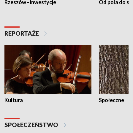
Rzeszów - inwestycje
Od pola do st
REPORTAŻE
Kultura
Społeczne
SPOŁECZEŃSTWO