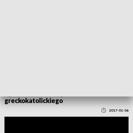
POWRÓT DO
RZESZÓW
TVP REGIONY
Życzenia dla wiernych kościoła
greckokatolickiego
2017-01-06