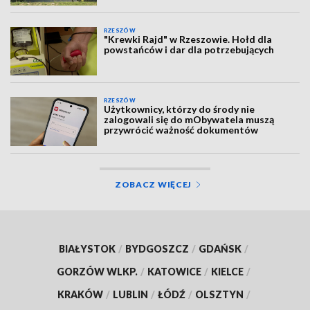
RZESZÓW
"Krewki Rajd" w Rzeszowie. Hołd dla
powstańców i dar dla potrzebujących
RZESZÓW
Użytkownicy, którzy do środy nie
zalogowali się do mObywatela muszą
przywrócić ważność dokumentów
ZOBACZ WIĘCEJ
BIAŁYSTOK
/
BYDGOSZCZ
/
GDAŃSK
/
GORZÓW WLKP.
/
KATOWICE
/
KIELCE
/
KRAKÓW
/
LUBLIN
/
ŁÓDŹ
/
OLSZTYN
/