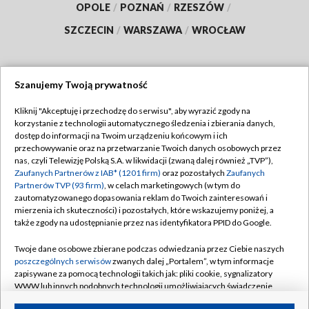
OPOLE
/
POZNAŃ
/
RZESZÓW
/
SZCZECIN
/
WARSZAWA
/
WROCŁAW
Szanujemy Twoją prywatność
Dołącz do nas:
Kliknij "Akceptuję i przechodzę do serwisu", aby wyrazić zgody na
korzystanie z technologii automatycznego śledzenia i zbierania danych,
TVP
dostęp do informacji na Twoim urządzeniu końcowym i ich
Abonament TVP
przechowywanie oraz na przetwarzanie Twoich danych osobowych przez
Regulamin TVP
nas, czyli Telewizję Polską S.A. w likwidacji (zwaną dalej również „TVP”),
Emisja w TVP
Polityka prywatności
Zaufanych Partnerów z IAB* (1201 firm)
oraz pozostałych
Zaufanych
Partnerów TVP (93 firm)
, w celach marketingowych (w tym do
Centrum informacji TVP
Moje zgody
zautomatyzowanego dopasowania reklam do Twoich zainteresowań i
mierzenia ich skuteczności) i pozostałych, które wskazujemy poniżej, a
Naziemna Telewizja Cyfrowa
Pomoc
także zgody na udostępnianie przez nas identyfikatora PPID do Google.
Sklep TVP
Biuro reklamy
Twoje dane osobowe zbierane podczas odwiedzania przez Ciebie naszych
Rada Programowa
Kontakt
poszczególnych serwisów
zwanych dalej „Portalem”, w tym informacje
zapisywane za pomocą technologii takich jak: pliki cookie, sygnalizatory
System NOS
WWW lub innych podobnych technologii umożliwiających świadczenie
dopasowanych i bezpiecznych usług, personalizację treści oraz reklam,
Informacje o nadawcy
Kanały