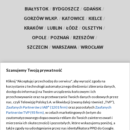
BIAŁYSTOK
/
BYDGOSZCZ
/
GDAŃSK
/
GORZÓW WLKP.
/
KATOWICE
/
KIELCE
/
KRAKÓW
/
LUBLIN
/
ŁÓDŹ
/
OLSZTYN
/
OPOLE
/
POZNAŃ
/
RZESZÓW
/
SZCZECIN
/
WARSZAWA
/
WROCŁAW
Szanujemy Twoją prywatność
Dołącz do nas:
Kliknij "Akceptuję i przechodzę do serwisu", aby wyrazić zgody na
korzystanie z technologii automatycznego śledzenia i zbierania danych,
TVP
dostęp do informacji na Twoim urządzeniu końcowym i ich
Abonament TVP
przechowywanie oraz na przetwarzanie Twoich danych osobowych przez
Regulamin TVP
nas, czyli Telewizję Polską S.A. w likwidacji (zwaną dalej również „TVP”),
Emisja w TVP
Polityka prywatności
Zaufanych Partnerów z IAB* (1201 firm)
oraz pozostałych
Zaufanych
Partnerów TVP (93 firm)
, w celach marketingowych (w tym do
Centrum informacji TVP
Moje zgody
zautomatyzowanego dopasowania reklam do Twoich zainteresowań i
mierzenia ich skuteczności) i pozostałych, które wskazujemy poniżej, a
Naziemna Telewizja Cyfrowa
Pomoc
także zgody na udostępnianie przez nas identyfikatora PPID do Google.