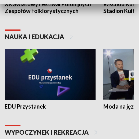
XX Światowy Festiwal Polonijnych
Wschód Kultur
Zespołów Folklorystycznych
Stadion Kultu
NAUKA I EDUKACJA
EDU Przystanek
Moda na język
WYPOCZYNEK I REKREACJA