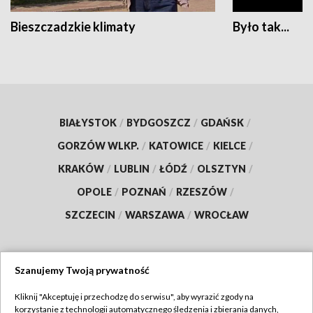
Bieszczadzkie klimaty
Było tak...
BIAŁYSTOK
/
BYDGOSZCZ
/
GDAŃSK
/
GORZÓW WLKP.
/
KATOWICE
/
KIELCE
/
KRAKÓW
/
LUBLIN
/
ŁÓDŹ
/
OLSZTYN
/
OPOLE
/
POZNAŃ
/
RZESZÓW
/
SZCZECIN
/
WARSZAWA
/
WROCŁAW
Szanujemy Twoją prywatność
Dołącz do nas:
Kliknij "Akceptuję i przechodzę do serwisu", aby wyrazić zgody na
korzystanie z technologii automatycznego śledzenia i zbierania danych,
TVP