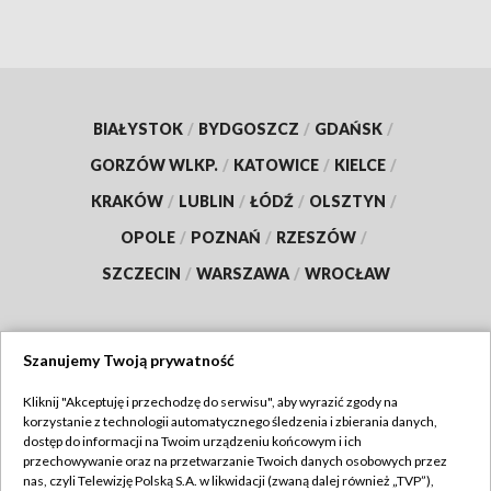
BIAŁYSTOK
/
BYDGOSZCZ
/
GDAŃSK
/
GORZÓW WLKP.
/
KATOWICE
/
KIELCE
/
KRAKÓW
/
LUBLIN
/
ŁÓDŹ
/
OLSZTYN
/
OPOLE
/
POZNAŃ
/
RZESZÓW
/
SZCZECIN
/
WARSZAWA
/
WROCŁAW
Szanujemy Twoją prywatność
Dołącz do nas:
Kliknij "Akceptuję i przechodzę do serwisu", aby wyrazić zgody na
korzystanie z technologii automatycznego śledzenia i zbierania danych,
TVP
dostęp do informacji na Twoim urządzeniu końcowym i ich
Abonament TVP
przechowywanie oraz na przetwarzanie Twoich danych osobowych przez
Regulamin TVP
nas, czyli Telewizję Polską S.A. w likwidacji (zwaną dalej również „TVP”),