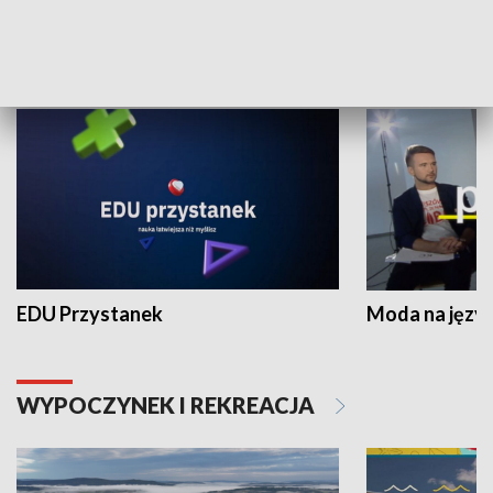
NAUKA I EDUKACJA
EDU Przystanek
Moda na język
WYPOCZYNEK I REKREACJA