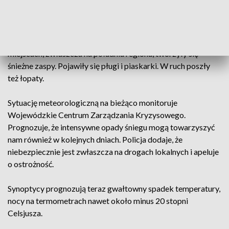
Silny wiatr, kilkucentymetrowa warstwa śniegu i błota
pośniegowego utrudniały kierowcom jazdę. Prędkość wiatru
chwilami przekraczała nawet 60 km/h. Mimo, że wszystkie
drogi wojewódzkie i krajowe były przejezdne, w wielu
miejscach, zwłaszcza na południu regionu, tworzyły się
śnieżne zaspy. Pojawiły się pługi i piaskarki. W ruch poszły
też łopaty.
Sytuację meteorologiczną na bieżąco monitoruje
Wojewódzkie Centrum Zarządzania Kryzysowego.
Prognozuje, że intensywne opady śniegu mogą towarzyszyć
nam również w kolejnych dniach. Policja dodaje, że
niebezpiecznie jest zwłaszcza na drogach lokalnych i apeluje
o ostrożność.
Synoptycy prognozują teraz gwałtowny spadek temperatury,
nocy na termometrach nawet około minus 20 stopni
Celsjusza.