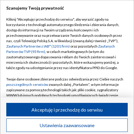
Szanujemy Twoją prywatność
Dołącz do nas:
Kliknij "Akceptuję i przechodzę do serwisu", aby wyrazić zgody na
korzystanie z technologii automatycznego śledzenia i zbierania danych,
TVP
dostęp do informacji na Twoim urządzeniu końcowym i ich
Abonament TVP
przechowywanie oraz na przetwarzanie Twoich danych osobowych przez
Regulamin TVP
nas, czyli Telewizję Polską S.A. w likwidacji (zwaną dalej również „TVP”),
Emisja w TVP
Polityka prywatności
Zaufanych Partnerów z IAB* (1201 firm)
oraz pozostałych
Zaufanych
Partnerów TVP (93 firm)
, w celach marketingowych (w tym do
Centrum informacji TVP
Moje zgody
zautomatyzowanego dopasowania reklam do Twoich zainteresowań i
mierzenia ich skuteczności) i pozostałych, które wskazujemy poniżej, a
Naziemna Telewizja Cyfrowa
Pomoc
także zgody na udostępnianie przez nas identyfikatora PPID do Google.
Sklep TVP
Biuro reklamy
Twoje dane osobowe zbierane podczas odwiedzania przez Ciebie naszych
Rada Programowa
Kontakt
poszczególnych serwisów
zwanych dalej „Portalem”, w tym informacje
zapisywane za pomocą technologii takich jak: pliki cookie, sygnalizatory
System NOS
WWW lub innych podobnych technologii umożliwiających świadczenie
dopasowanych i bezpiecznych usług, personalizację treści oraz reklam,
Informacje o nadawcy
Kanały
udostępnianie funkcji mediów społecznościowych oraz analizowanie
Akceptuję i przechodzę do serwisu
ruchu w Internecie.
Program dla prasy
©2026 Telewizja Polska S.A. w likwidacji
Biuro Reklamy
Twoje dane osobowe zbierane podczas odwiedzania przez Ciebie
Ustawienia zaawansowane
poszczególnych serwisów
na Portalu, takie jak adresy IP, identyfikatory
Ogłoszenie przetargowe
Twoich urządzeń końcowych i identyfikatory plików cookie, informacje o