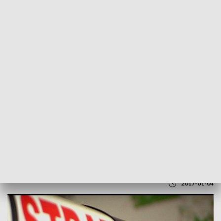
POWRÓT DO
RZESZÓW
TVP REGIONY
Wybuch pieca w domu jednorodzinnym.
Ewakuowano 5 osób
2017-01-04