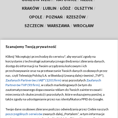
KRAKÓW
/
LUBLIN
/
ŁÓDŹ
/
OLSZTYN
/
OPOLE
/
POZNAŃ
/
RZESZÓW
/
SZCZECIN
/
WARSZAWA
/
WROCŁAW
Szanujemy Twoją prywatność
Dołącz do nas:
Kliknij "Akceptuję i przechodzę do serwisu", aby wyrazić zgody na
korzystanie z technologii automatycznego śledzenia i zbierania danych,
TVP
dostęp do informacji na Twoim urządzeniu końcowym i ich
Abonament TVP
przechowywanie oraz na przetwarzanie Twoich danych osobowych przez
Regulamin TVP
nas, czyli Telewizję Polską S.A. w likwidacji (zwaną dalej również „TVP”),
Emisja w TVP
Polityka prywatności
Zaufanych Partnerów z IAB* (1201 firm)
oraz pozostałych
Zaufanych
Partnerów TVP (93 firm)
, w celach marketingowych (w tym do
Centrum informacji TVP
Moje zgody
zautomatyzowanego dopasowania reklam do Twoich zainteresowań i
mierzenia ich skuteczności) i pozostałych, które wskazujemy poniżej, a
Naziemna Telewizja Cyfrowa
Pomoc
także zgody na udostępnianie przez nas identyfikatora PPID do Google.
Sklep TVP
Biuro reklamy
Twoje dane osobowe zbierane podczas odwiedzania przez Ciebie naszych
Rada Programowa
Kontakt
poszczególnych serwisów
zwanych dalej „Portalem”, w tym informacje