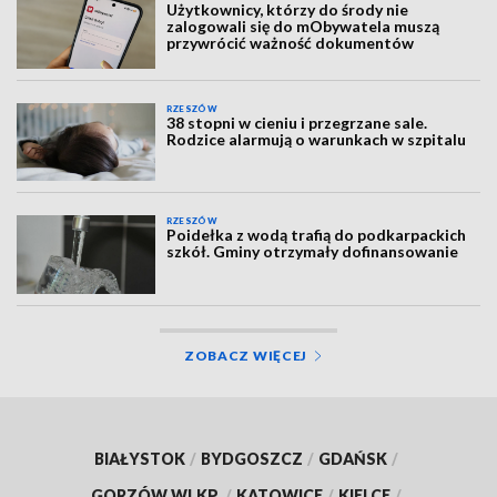
Użytkownicy, którzy do środy nie
zalogowali się do mObywatela muszą
przywrócić ważność dokumentów
RZESZÓW
38 stopni w cieniu i przegrzane sale.
Rodzice alarmują o warunkach w szpitalu
RZESZÓW
Poidełka z wodą trafią do podkarpackich
szkół. Gminy otrzymały dofinansowanie
ZOBACZ WIĘCEJ
BIAŁYSTOK
/
BYDGOSZCZ
/
GDAŃSK
/
GORZÓW WLKP.
/
KATOWICE
/
KIELCE
/