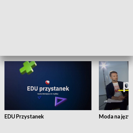
XX Światowy Festiwal Polonijnych
Wschód Kultur
Zespołów Folklorystycznych
Stadion Kultu
NAUKA I EDUKACJA
EDU Przystanek
Moda na język