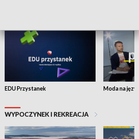
NAUKA I EDUKACJA
EDU Przystanek
Moda na język
WYPOCZYNEK I REKREACJA