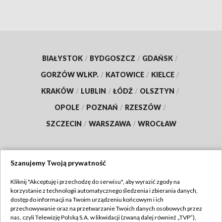
BIAŁYSTOK
/
BYDGOSZCZ
/
GDAŃSK
/
GORZÓW WLKP.
/
KATOWICE
/
KIELCE
/
KRAKÓW
/
LUBLIN
/
ŁÓDŹ
/
OLSZTYN
/
OPOLE
/
POZNAŃ
/
RZESZÓW
/
SZCZECIN
/
WARSZAWA
/
WROCŁAW
Szanujemy Twoją prywatność
Dołącz do nas:
Kliknij "Akceptuję i przechodzę do serwisu", aby wyrazić zgody na
korzystanie z technologii automatycznego śledzenia i zbierania danych,
TVP
dostęp do informacji na Twoim urządzeniu końcowym i ich
Abonament TVP
przechowywanie oraz na przetwarzanie Twoich danych osobowych przez
Regulamin TVP
nas, czyli Telewizję Polską S.A. w likwidacji (zwaną dalej również „TVP”),