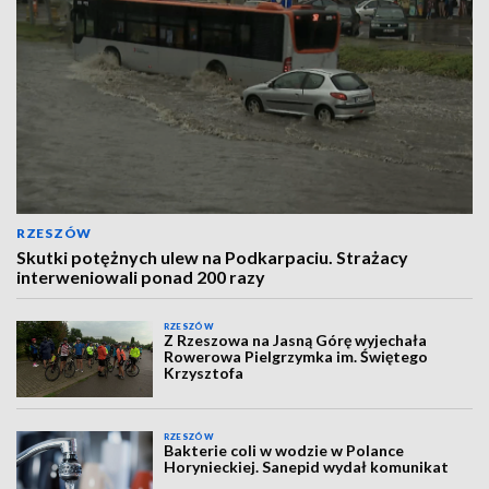
RZESZÓW
Skutki potężnych ulew na Podkarpaciu. Strażacy
interweniowali ponad 200 razy
RZESZÓW
Z Rzeszowa na Jasną Górę wyjechała
Rowerowa Pielgrzymka im. Świętego
Krzysztofa
RZESZÓW
Bakterie coli w wodzie w Polance
Horynieckiej. Sanepid wydał komunikat