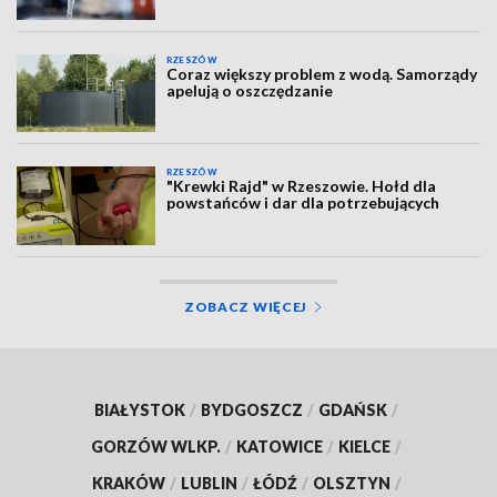
RZESZÓW
Coraz większy problem z wodą. Samorządy
apelują o oszczędzanie
RZESZÓW
"Krewki Rajd" w Rzeszowie. Hołd dla
powstańców i dar dla potrzebujących
ZOBACZ WIĘCEJ
BIAŁYSTOK
/
BYDGOSZCZ
/
GDAŃSK
/
GORZÓW WLKP.
/
KATOWICE
/
KIELCE
/
KRAKÓW
/
LUBLIN
/
ŁÓDŹ
/
OLSZTYN
/