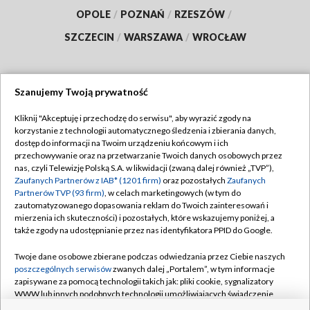
OPOLE
/
POZNAŃ
/
RZESZÓW
/
SZCZECIN
/
WARSZAWA
/
WROCŁAW
Szanujemy Twoją prywatność
Dołącz do nas:
Kliknij "Akceptuję i przechodzę do serwisu", aby wyrazić zgody na
korzystanie z technologii automatycznego śledzenia i zbierania danych,
TVP
dostęp do informacji na Twoim urządzeniu końcowym i ich
Abonament TVP
przechowywanie oraz na przetwarzanie Twoich danych osobowych przez
Regulamin TVP
nas, czyli Telewizję Polską S.A. w likwidacji (zwaną dalej również „TVP”),
Emisja w TVP
Polityka prywatności
Zaufanych Partnerów z IAB* (1201 firm)
oraz pozostałych
Zaufanych
Partnerów TVP (93 firm)
, w celach marketingowych (w tym do
Centrum informacji TVP
Moje zgody
zautomatyzowanego dopasowania reklam do Twoich zainteresowań i
mierzenia ich skuteczności) i pozostałych, które wskazujemy poniżej, a
Naziemna Telewizja Cyfrowa
Pomoc
także zgody na udostępnianie przez nas identyfikatora PPID do Google.
Sklep TVP
Biuro reklamy
Twoje dane osobowe zbierane podczas odwiedzania przez Ciebie naszych
Rada Programowa
Kontakt
poszczególnych serwisów
zwanych dalej „Portalem”, w tym informacje
zapisywane za pomocą technologii takich jak: pliki cookie, sygnalizatory
System NOS
WWW lub innych podobnych technologii umożliwiających świadczenie
dopasowanych i bezpiecznych usług, personalizację treści oraz reklam,