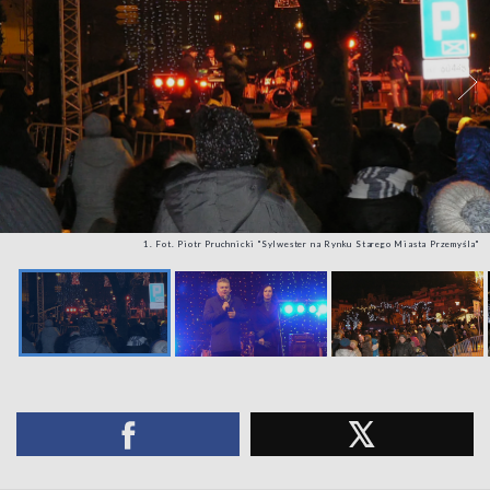
1. Fot. Piotr Pruchnicki "Sylwester na Rynku Starego Miasta Przemyśla"