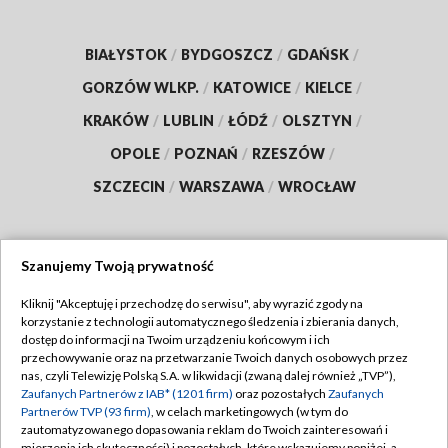
BIAŁYSTOK
/
BYDGOSZCZ
/
GDAŃSK
/
GORZÓW WLKP.
/
KATOWICE
/
KIELCE
/
KRAKÓW
/
LUBLIN
/
ŁÓDŹ
/
OLSZTYN
/
OPOLE
/
POZNAŃ
/
RZESZÓW
/
SZCZECIN
/
WARSZAWA
/
WROCŁAW
Szanujemy Twoją prywatność
Dołącz do nas:
Kliknij "Akceptuję i przechodzę do serwisu", aby wyrazić zgody na
korzystanie z technologii automatycznego śledzenia i zbierania danych,
TVP
dostęp do informacji na Twoim urządzeniu końcowym i ich
Abonament TVP
przechowywanie oraz na przetwarzanie Twoich danych osobowych przez
Regulamin TVP
nas, czyli Telewizję Polską S.A. w likwidacji (zwaną dalej również „TVP”),
Emisja w TVP
Polityka prywatności
Zaufanych Partnerów z IAB* (1201 firm)
oraz pozostałych
Zaufanych
Partnerów TVP (93 firm)
, w celach marketingowych (w tym do
Centrum informacji TVP
Moje zgody
zautomatyzowanego dopasowania reklam do Twoich zainteresowań i
mierzenia ich skuteczności) i pozostałych, które wskazujemy poniżej, a