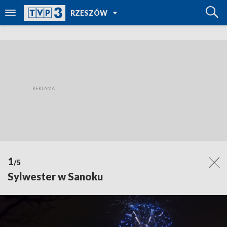
POWRÓT DO
RZESZÓW
TVP REGIONY
1
/5
Sylwester w Sanoku