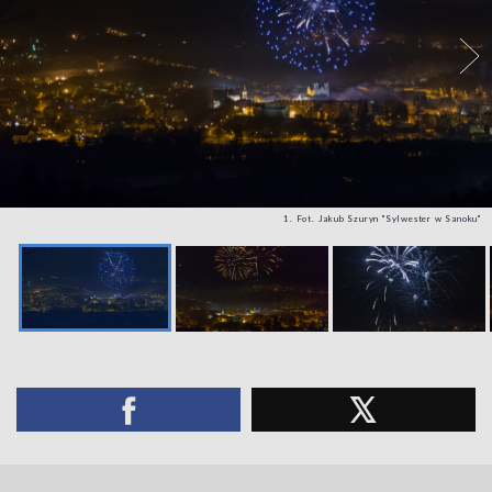
1. Fot. Jakub Szuryn "Sylwester w Sanoku"