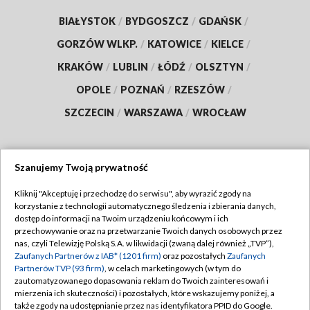
BIAŁYSTOK
/
BYDGOSZCZ
/
GDAŃSK
/
GORZÓW WLKP.
/
KATOWICE
/
KIELCE
/
KRAKÓW
/
LUBLIN
/
ŁÓDŹ
/
OLSZTYN
/
OPOLE
/
POZNAŃ
/
RZESZÓW
/
SZCZECIN
/
WARSZAWA
/
WROCŁAW
Szanujemy Twoją prywatność
Dołącz do nas:
Kliknij "Akceptuję i przechodzę do serwisu", aby wyrazić zgody na
korzystanie z technologii automatycznego śledzenia i zbierania danych,
TVP
dostęp do informacji na Twoim urządzeniu końcowym i ich
Abonament TVP
przechowywanie oraz na przetwarzanie Twoich danych osobowych przez
Regulamin TVP
nas, czyli Telewizję Polską S.A. w likwidacji (zwaną dalej również „TVP”),
Emisja w TVP
Polityka prywatności
Zaufanych Partnerów z IAB* (1201 firm)
oraz pozostałych
Zaufanych
Partnerów TVP (93 firm)
, w celach marketingowych (w tym do
Centrum informacji TVP
Moje zgody
zautomatyzowanego dopasowania reklam do Twoich zainteresowań i
mierzenia ich skuteczności) i pozostałych, które wskazujemy poniżej, a
Naziemna Telewizja Cyfrowa
Pomoc
także zgody na udostępnianie przez nas identyfikatora PPID do Google.