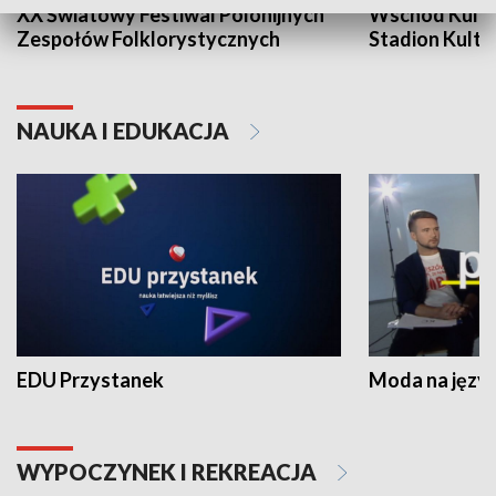
XX Światowy Festiwal Polonijnych
Wschód Kultur
Zespołów Folklorystycznych
Stadion Kultu
NAUKA I EDUKACJA
EDU Przystanek
Moda na język
WYPOCZYNEK I REKREACJA