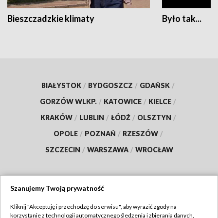
Bieszczadzkie klimaty
Było tak...
BIAŁYSTOK
/
BYDGOSZCZ
/
GDAŃSK
/
GORZÓW WLKP.
/
KATOWICE
/
KIELCE
/
KRAKÓW
/
LUBLIN
/
ŁÓDŹ
/
OLSZTYN
/
OPOLE
/
POZNAŃ
/
RZESZÓW
/
SZCZECIN
/
WARSZAWA
/
WROCŁAW
Szanujemy Twoją prywatność
Dołącz do nas:
Kliknij "Akceptuję i przechodzę do serwisu", aby wyrazić zgody na
korzystanie z technologii automatycznego śledzenia i zbierania danych,
TVP