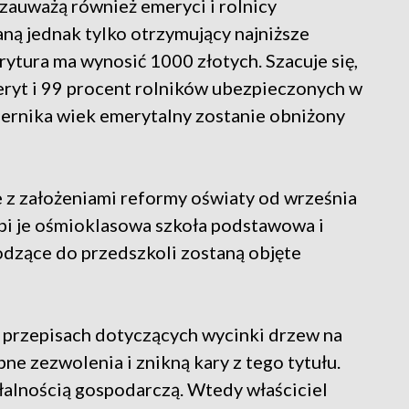
zauważą również emeryci i rolnicy
ą jednak tylko otrzymujący najniższe
ytura ma wynosić 1000 złotych. Szacuje się,
eryt i 99 procent rolników ubezpieczonych w
iernika wiek emerytalny zostanie obniżony
 z założeniami reformy oświaty od września
pi je ośmioklasowa szkoła podstawowa i
hodzące do przedszkoli zostaną objęte
 przepisach dotyczących wycinki drzew na
bne zezwolenia i znikną kary z tego tytułu.
ałalnością gospodarczą. Wtedy właściciel