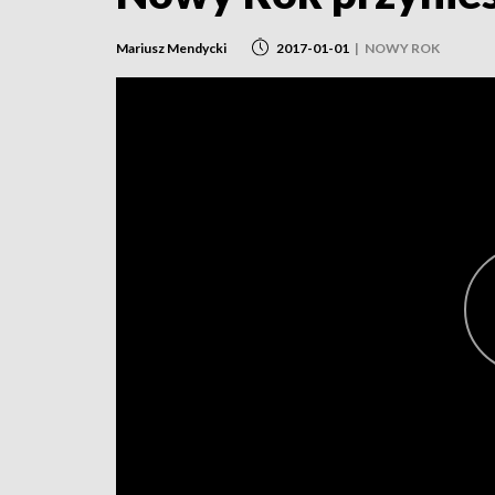
Mariusz Mendycki
2017-01-01
|
NOWY ROK