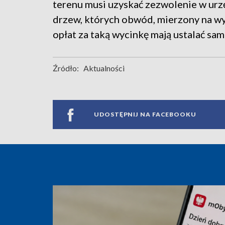
terenu musi uzyskać zezwolenie w urzę
drzew, których obwód, mierzony na w
opłat za taką wycinkę mają ustalać sam
Źródło:
Aktualności
UDOSTĘPNIJ NA FACEBOOKU