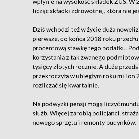
wpłynie na wysokość składek ZUS. W 2
licząc składki zdrowotnej, która nie j
Dziś wchodzi też w życie duża noweli
pierwsze, do końca 2018 roku przedłu
procentową stawkę tego podatku. Pod
korzystania z tak zwanego podmiotowe
tysięcy złotych rocznie. A duże przed
przekroczyła w ubiegłym roku milion 2
rozliczać się kwartalnie.
Na podwyżki pensji mogą liczyć mundu
służb. Więcej zarobią policjanci, straż
nowego sprzętu i remonty budynków.