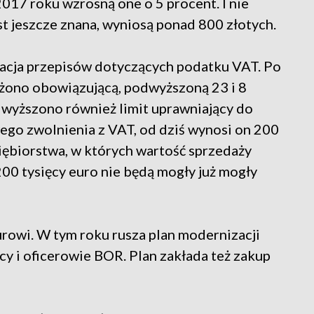
017 roku wzrosną one o 5 procent. I nie
est jeszcze znana, wyniosą ponad 800 złotych.
zacja przepisów dotyczących podatku VAT. Po
żono obowiązującą, podwyższoną 23 i 8
wyższono również limit uprawniający do
go zwolnienia z VAT, od dziś wynosi on 200
siębiorstwa, w których wartość sprzedaży
00 tysięcy euro nie będą mogły już mogły
rowi. W tym roku rusza plan modernizacji
acy i oficerowie BOR. Plan zakłada też zakup