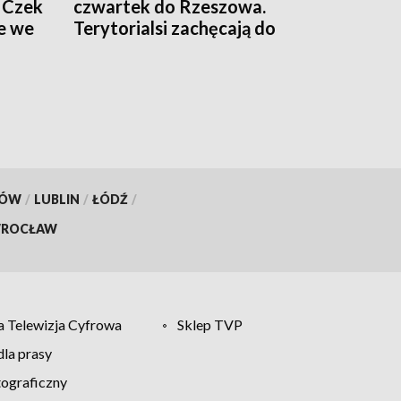
 Czek
czwartek do Rzeszowa.
e we
Terytorialsi zachęcają do
oddawania krwi
KÓW
/
LUBLIN
/
ŁÓDŹ
/
ROCŁAW
 Telewizja Cyfrowa
Sklep TVP
la prasy
tograficzny