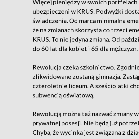
Więcej pieniędzy w swoich portfelach 
ubezpieczeni w KRUS. Podwyżki dostan
świadczenia. Od marca minimalna emer
że na zmianach skorzysta co trzeci em
KRUS. To nie jedyna zmiana. Od paźdz
do 60 lat dla kobiet i 65 dla mężczyzn.
Rewolucja czeka szkolnictwo. Zgodnie
zlikwidowane zostaną gimnazja. Zastą
czteroletnie liceum. A sześciolatki c
subwencją oświatową.
Rewolucją można też nazwać zmiany w
prywatnej posesji. Nie będą już potrze
Chyba, że wycinka jest związana z dzi