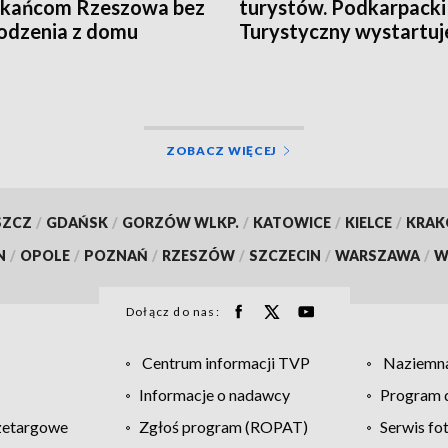
zkańcom Rzeszowa bez
turystów. Podkarpacki
odzenia z domu
Turystyczny wystartuj
wrześniu
ZOBACZ WIĘCEJ
SZCZ
/
GDAŃSK
/
GORZÓW WLKP.
/
KATOWICE
/
KIELCE
/
KRA
N
/
OPOLE
/
POZNAŃ
/
RZESZÓW
/
SZCZECIN
/
WARSZAWA
/
W
Dołącz do nas:
Centrum informacji TVP
Naziemna
Informacje o nadawcy
Program d
zetargowe
Zgłoś program (ROPAT)
Serwis fo