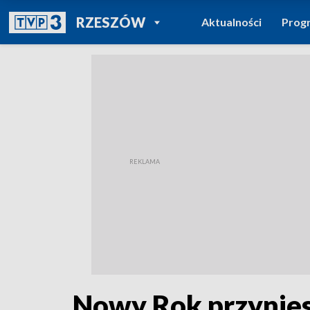
POWRÓT DO
RZESZÓW
Aktualności
Prog
TVP REGIONY
Nowy Rok przynies