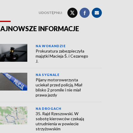
UDOSTĘPNIJ:
AJNOWSZE INFORMACJE
NA WOKANDZIE
Prokuratura zabezpieczyła
majątki Macieja Ś. i Cezarego
J.
NA SYGNALE
Pijany motorowerzysta
uciekał przed policją. Miał
blisko 2 promile i nie miał
prawa jazdy
NA DROGACH
35. Rajd Rzeszowski. W
sobotę kierowców czekają
utrudnienia w powiecie
strzyżowskim