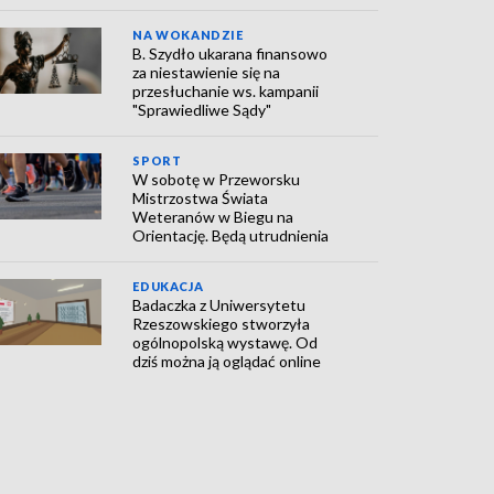
NA WOKANDZIE
B. Szydło ukarana finansowo
za niestawienie się na
przesłuchanie ws. kampanii
"Sprawiedliwe Sądy"
SPORT
W sobotę w Przeworsku
Mistrzostwa Świata
Weteranów w Biegu na
Orientację. Będą utrudnienia
EDUKACJA
Badaczka z Uniwersytetu
Rzeszowskiego stworzyła
ogólnopolską wystawę. Od
dziś można ją oglądać online