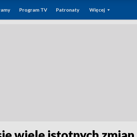
ramy
Program TV
Patronaty
Więcej
ie wiele istotnych zmian