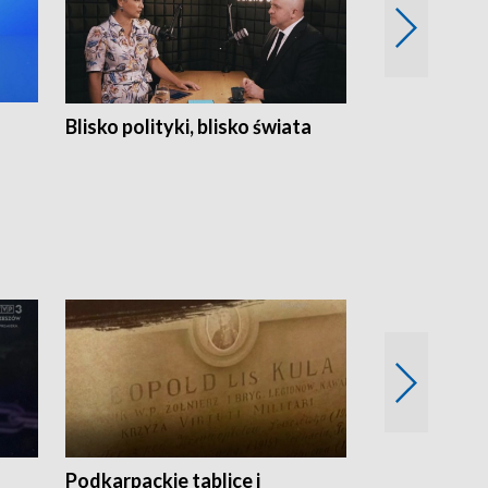
Blisko polityki, blisko świata
Popołudnie 
Podkarpackie tablice i
Szlakiem arc