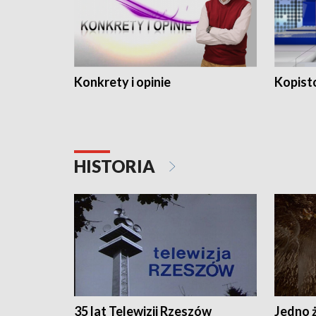
Konkrety i opinie
Kopist
HISTORIA
35 lat Telewizji Rzeszów
Jedno ż