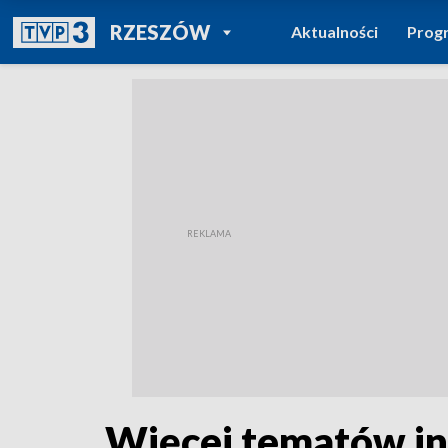
POWRÓT DO
RZESZÓW
Aktualności
Prog
TVP REGIONY
Więcej tematów in