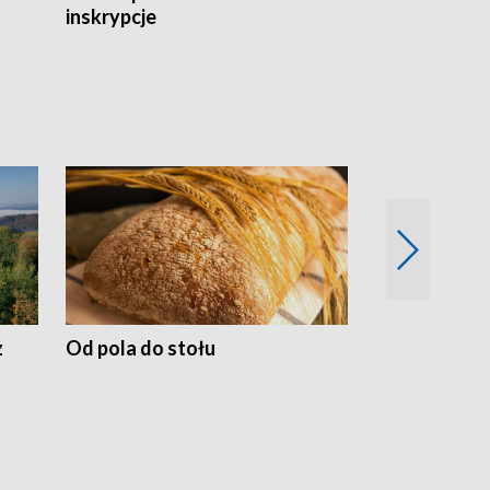
inskrypcje
drewnianej
z
Od pola do stołu
50 lat ochro
przyrodnicz
Zachodnich