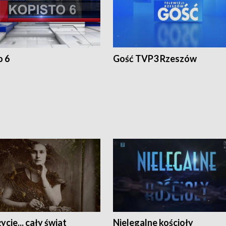
o 6
Gość TVP3 Rzeszów
ycie... cały świat
Nielegalne kościoły