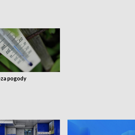
za pogody