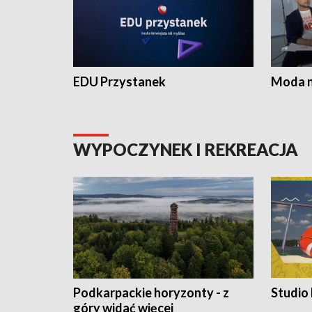
EDU Przystanek
Moda na
WYPOCZYNEK I REKREACJA
Podkarpackie horyzonty - z
Studio
góry widać więcej