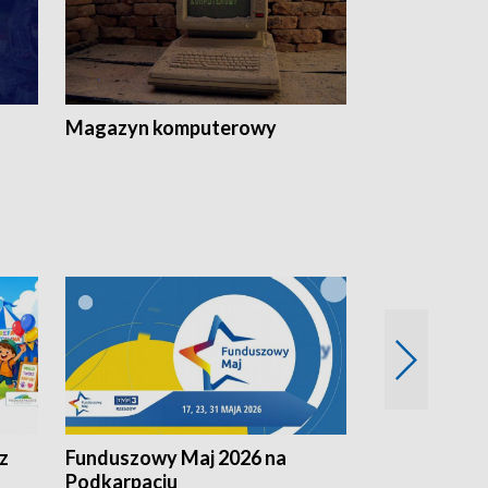
Magazyn komputerowy
z
Funduszowy Maj 2026 na
Podkarpacki
Podkarpaciu
kulinarne z h