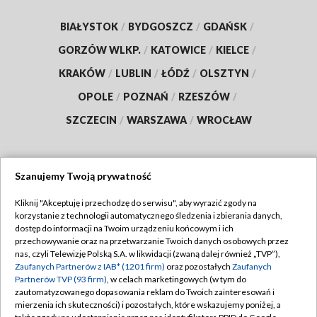
BIAŁYSTOK
/
BYDGOSZCZ
/
GDAŃSK
/
GORZÓW WLKP.
/
KATOWICE
/
KIELCE
/
KRAKÓW
/
LUBLIN
/
ŁÓDŹ
/
OLSZTYN
/
OPOLE
/
POZNAŃ
/
RZESZÓW
/
SZCZECIN
/
WARSZAWA
/
WROCŁAW
Szanujemy Twoją prywatność
Dołącz do nas:
Kliknij "Akceptuję i przechodzę do serwisu", aby wyrazić zgody na
korzystanie z technologii automatycznego śledzenia i zbierania danych,
TVP
dostęp do informacji na Twoim urządzeniu końcowym i ich
Abonament TVP
przechowywanie oraz na przetwarzanie Twoich danych osobowych przez
Regulamin TVP
nas, czyli Telewizję Polską S.A. w likwidacji (zwaną dalej również „TVP”),
Emisja w TVP
Polityka prywatności
Zaufanych Partnerów z IAB* (1201 firm)
oraz pozostałych
Zaufanych
Partnerów TVP (93 firm)
, w celach marketingowych (w tym do
Centrum informacji TVP
Moje zgody
zautomatyzowanego dopasowania reklam do Twoich zainteresowań i
mierzenia ich skuteczności) i pozostałych, które wskazujemy poniżej, a
Naziemna Telewizja Cyfrowa
Pomoc