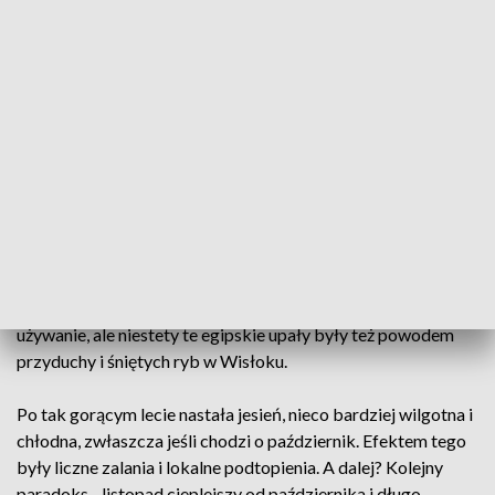
które na Podkarpaciu pojawiły się w lutym pozbawiając
wiele domostw dachu nad głową. Tak też wietrznie
rozpoczęło się przedwiośnie, które jednak dość szybko, bo
tuż po Wielkanocy, przywiało nas ciepłą wiosnę.
A po niej jeszcze cieplejsze lato, pełne rekordów
temperatury. I tu warto wspomnieć dzień 26 czerwca. To
właśnie wtedy między innymi w Przemyślu i Rzeszowie słupki
rtęci powędrowały aż do 36 stopni w cieniu! I nie był to
jeszcze koniec fali upałów, bo sierpień okazał równie gorący.
Przez niemal cały ostatni tydzień termometry pokazywały
po 32 i 33 stopnie. Urlopowicze mieli więc prawdziwe
używanie, ale niestety te egipskie upały były też powodem
przyduchy i śniętych ryb w Wisłoku.
Po tak gorącym lecie nastała jesień, nieco bardziej wilgotna i
chłodna, zwłaszcza jeśli chodzi o październik. Efektem tego
były liczne zalania i lokalne podtopienia. A dalej? Kolejny
paradoks - listopad cieplejszy od października i długo